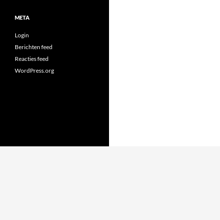
META
Login
Berichten feed
Reacties feed
WordPress.org