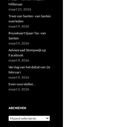
Millenaar
maart 21, 2026
Trees van Santen- van Santen
overleden
maart 9, 2026
Rouwkaart Sjaan Tas- van
Santen
maart 9, 2026
Adviesraad Stompwijk op
Facebook
maart 9, 2026
Verslag van het debat van 26
februari
maart 9, 2026
Even voorstellen…
maart 2, 2026
ARCHIEVEN
Archieven