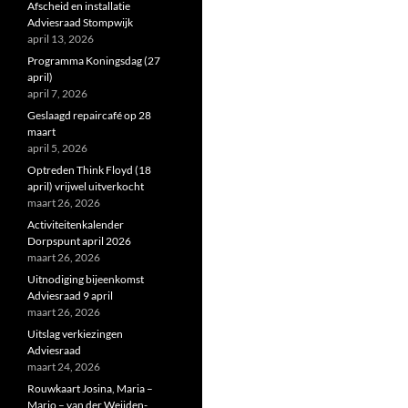
Afscheid en installatie
Adviesraad Stompwijk
april 13, 2026
Programma Koningsdag (27
april)
april 7, 2026
Geslaagd repaircafé op 28
maart
april 5, 2026
Optreden Think Floyd (18
april) vrijwel uitverkocht
maart 26, 2026
Activiteitenkalender
Dorpspunt april 2026
maart 26, 2026
Uitnodiging bijeenkomst
Adviesraad 9 april
maart 26, 2026
Uitslag verkiezingen
Adviesraad
maart 24, 2026
Rouwkaart Josina, Maria –
Marjo – van der Weijden-