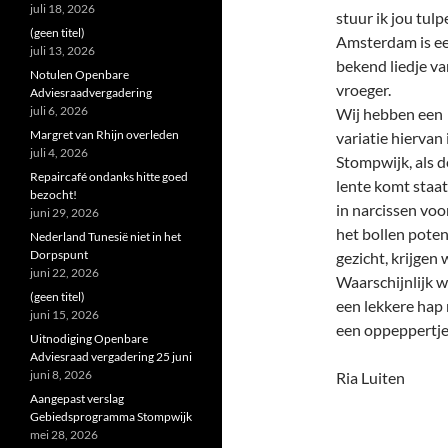
juli 18, 2026
stuur ik jou tulp
(geen titel)
Amsterdam is e
juli 13, 2026
bekend liedje va
Notulen Openbare
vroeger.
Adviesraadvergadering
juli 6, 2026
Wij hebben een
Margret van Rhijn overleden
variatie hiervan 
juli 4, 2026
Stompwijk, als d
Repaircafé ondanks hitte goed
lente komt staat
bezocht!
in narcissen voo
juni 29, 2026
het bollen poten
Nederland Tunesië niet in het
Dorpspunt
gezicht, krijgen
juni 22, 2026
Waarschijnlijk w
(geen titel)
een lekkere hap 
juni 15, 2026
een oppeppertje 
Uitnodiging Openbare
Adviesraad vergadering 25 juni
juni 8, 2026
Ria Luiten
Aangepast verslag
Gebiedsprogramma Stompwijk
mei 28, 2026