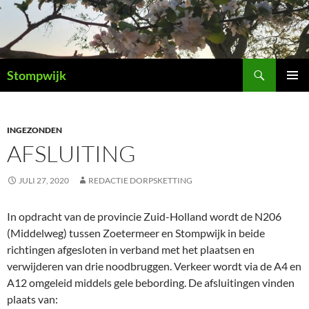
Ga
naar
de
inhoud
Zoeken
Stompwijk
PRIMAI
MENU
INGEZONDEN
AFSLUITING
JULI 27, 2020
REDACTIE DORPSKETTING
In opdracht van de provincie Zuid-Holland wordt de N206
(Middelweg) tussen Zoetermeer en Stompwijk in beide
richtingen afgesloten in verband met het plaatsen en
verwijderen van drie noodbruggen. Verkeer wordt via de A4 en
A12 omgeleid middels gele bebording. De afsluitingen vinden
plaats van: