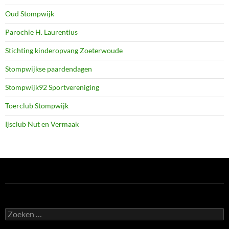
Oud Stompwijk
Parochie H. Laurentius
Stichting kinderopvang Zoeterwoude
Stompwijkse paardendagen
Stompwijk92 Sportvereniging
Toerclub Stompwijk
Ijsclub Nut en Vermaak
Zoeken
naar: