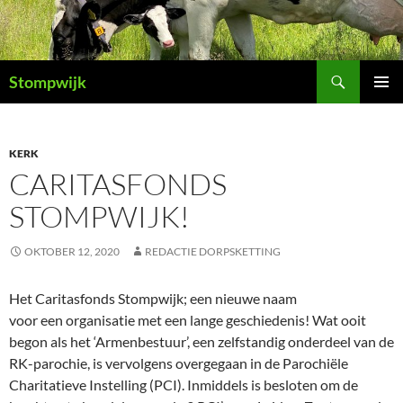
Ga
naar
de
Zoeken
inhoud
Stompwijk
PRIMAI
MENU
KERK
CARITASFONDS
STOMPWIJK!
OKTOBER 12, 2020
REDACTIE DORPSKETTING
Het Caritasfonds Stompwijk; een nieuwe naam
voor een organisatie met een lange geschiedenis! Wat ooit
begon als het ‘Armenbestuur’, een zelfstandig onderdeel van de
RK-parochie, is vervolgens overgegaan in de Parochiële
Charitatieve Instelling (PCI). Inmiddels is besloten om de