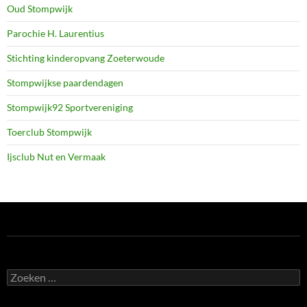
Oud Stompwijk
Parochie H. Laurentius
Stichting kinderopvang Zoeterwoude
Stompwijkse paardendagen
Stompwijk92 Sportvereniging
Toerclub Stompwijk
Ijsclub Nut en Vermaak
Zoeken
naar: