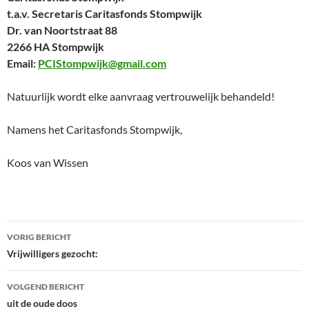
t.a.v. Secretaris Caritasfonds Stompwijk
Dr. van Noortstraat 88
2266 HA Stompwijk
Email:
PCIStompwijk@gmail.com
Natuurlijk wordt elke aanvraag vertrouwelijk behandeld!
Namens het Caritasfonds Stompwijk,
Koos van Wissen
Bericht
VORIG BERICHT
navigatie
Vrijwilligers gezocht:
VOLGEND BERICHT
uit de oude doos