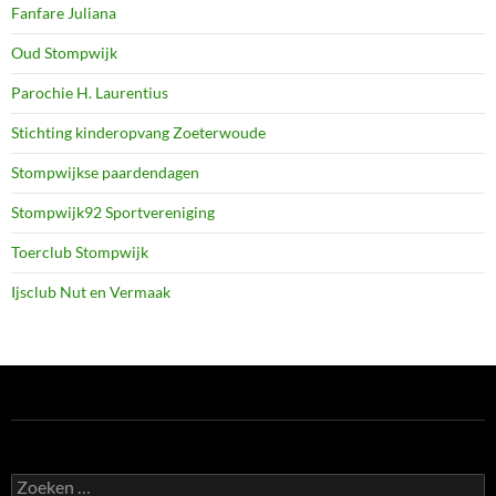
Fanfare Juliana
Oud Stompwijk
Parochie H. Laurentius
Stichting kinderopvang Zoeterwoude
Stompwijkse paardendagen
Stompwijk92 Sportvereniging
Toerclub Stompwijk
Ijsclub Nut en Vermaak
Zoeken