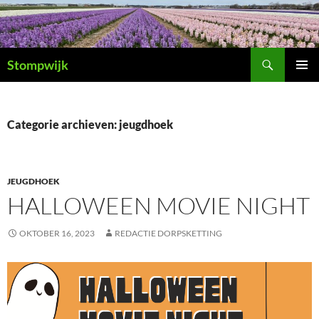
Ga
naar
de
Zoeken
inhoud
Stompwijk
PRIMAI
MENU
Categorie archieven: jeugdhoek
JEUGDHOEK
HALLOWEEN MOVIE NIGHT
OKTOBER 16, 2023
REDACTIE DORPSKETTING