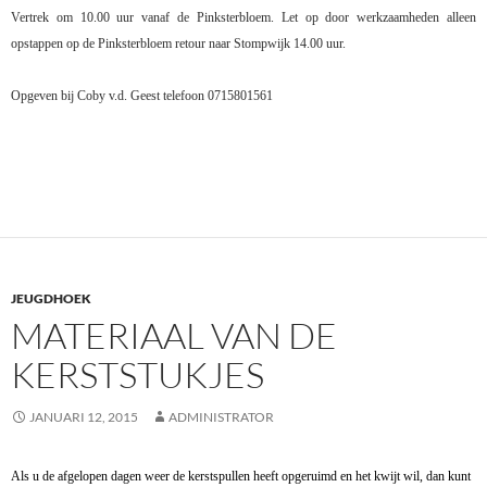
Vertrek om 10.00 uur vanaf de Pinksterbloem.
L
et op door werkzaamheden alleen
opstappen op de
P
inksterbloem retour naar Stompwijk 14.00 uur.
Opgeven bij Coby v.d. Geest telefoon 0715801561
JEUGDHOEK
MATERIAAL VAN DE
KERSTSTUKJES
JANUARI 12, 2015
ADMINISTRATOR
Als u de afgelopen dagen weer de kerstspullen heeft opgeruimd en het kwijt wil, dan kunt