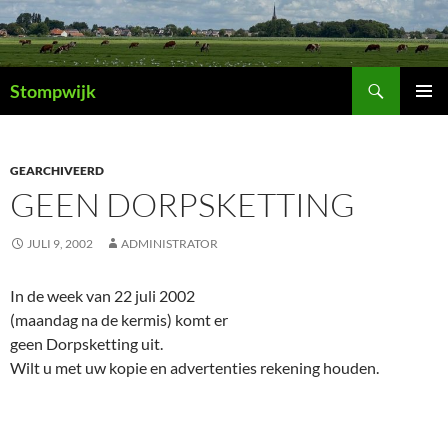
Ga
naar
de
Zoeken
inhoud
Stompwijk
PRIMAI
MENU
GEARCHIVEERD
GEEN DORPSKETTING
JULI 9, 2002
ADMINISTRATOR
In de week van 22 juli 2002
(maandag na de kermis) komt er
geen Dorpsketting uit.
Wilt u met uw kopie en advertenties rekening houden.