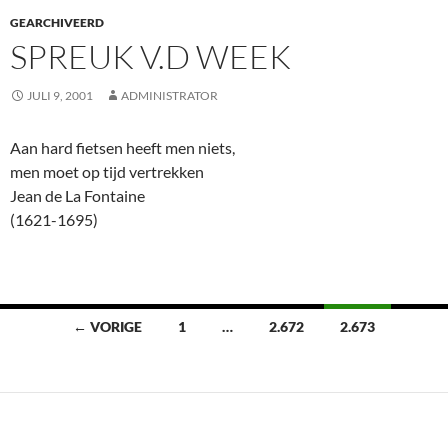
GEARCHIVEERD
SPREUK V.D WEEK
JULI 9, 2001
ADMINISTRATOR
Aan hard fietsen heeft men niets,
men moet op tijd vertrekken
Jean de La Fontaine
(1621-1695)
Berichten
← VORIGE
1
…
2.672
2.673
navigatie