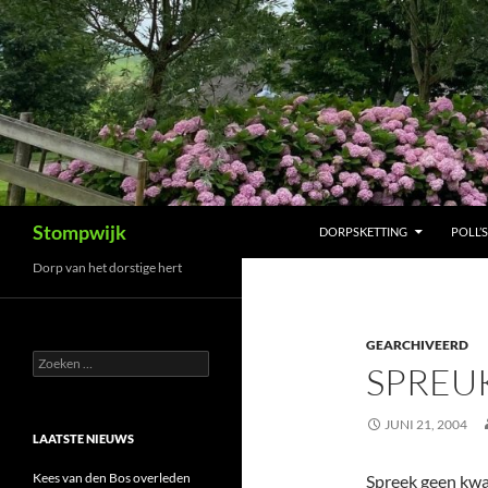
Ga
naar
de
inhoud
Zoeken
Stompwijk
DORPSKETTING
POLL’S
Dorp van het dorstige hert
GEARCHIVEERD
Zoeken
SPREUK
naar:
JUNI 21, 2004
LAATSTE NIEUWS
Kees van den Bos overleden
Spreek geen kwa