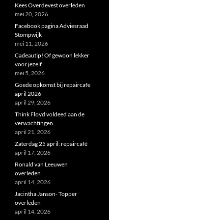
Kees Overdevest overleden
mei 20, 2026
Facebook pagina Adviesraad
Stompwijk
mei 11, 2026
Cadeautip! Of gewoon lekker
voor jezelf
mei 5, 2026
Goede opkomst bij repaircafe
april 2026
april 29, 2026
Think Floyd voldeed aan de
verwachtingen
april 21, 2026
Zaterdag 25 april: repaircafé
april 17, 2026
Ronald van Leeuwen
overleden
april 14, 2026
Jacintha Janson- Topper
overleden
april 14, 2026