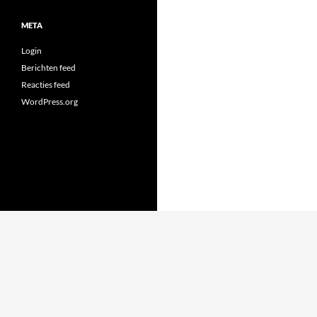
META
Login
Berichten feed
Reacties feed
WordPress.org