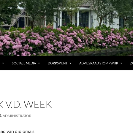
SOCIALE MEDIA
DORPSPUNT
ADVIESRAAD STOMPWIJK
Z
 V.D. WEEK
ADMINISTRATOR
ad van diploma s: