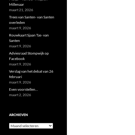
Millenaar
maart 21, 2026
Trees van Santen- van Santen
overleden
maart 9, 2026
Rouwkaart Sjaan Tas- van
Santen
maart 9, 2026
Adviesraad Stompwijk op
Facebook
maart 9, 2026
Verslag van het debat van 26
februari
maart 9, 2026
Even voorstellen…
maart 2, 2026
ARCHIEVEN
Archieven