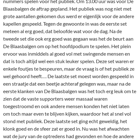
nummers spelen voor het publiek. Om 13.00 uur was voor De
Blaasbalgen de aftrap gepland. Het publiek was nog niet met
grote aantallen gekomen dus werd er eigenlijk voor de andere
kapellen gespeeld. Tegen de gewoonte in was de eerste set
meteen al erg goed, dat beloofde wat voor de dag. Na de
tweede set die ook erg goed was gegaan was het de beurt aan
De Blaasbalgen om op het hoofdpodium te spelen. Het plein
ervoor was inmiddels al goed vol met swingende mensen en
dat is toch altijd wel een stuk leuker spelen. Deze set waren er
enkele foutjes te bespeuren, maar de vraag is of het publiek ze
wel gehoord heeft…. De laatste set moest worden gespeeld in
een straatje dat een beetje achteraf gelegen was, maar na de
eerste klanken van De Blaasbalgen was het toch erg leuk om te
zien dat de vaste supporters weer massaal waren
toegestroomd en ook andere mensen konden het niet laten
om toch maar even te blijven kijken, waardoor het al snel vol
stond met publiek. Deze laatste set ging echt geweldig, het
klonk goed en de sfeer zat er goed in. Nu was het afwachten
wat de jury van de optredens had gevonden en hoe de andere