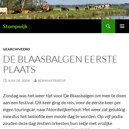
Ga
naar
de
Zoeken
inhoud
Stompwijk
PRIMAI
MENU
GEARCHIVEERD
DE BLAASBALGEN EERSTE
PLAATS
JUNI 28, 2004
ADMINISTRATOR
Zondag was het weer tijd voor De Blaasbalgen om mee te doen
aan een festival. Dit keer ging de reis, voor de eerste keer per
eigen touringcar, naar Noordwijkerhout. Het weer zat gelukkig
mee dus het beloofde een mooie dag te worden. Op vijf podia
zouden deze dag zestien orkesten hun setje met vrolijke