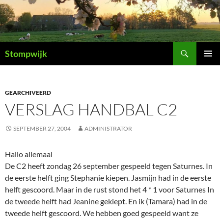
Ga
naar
de
inhoud
Zoeken
Stompwijk
PRIMAI
MENU
GEARCHIVEERD
VERSLAG HANDBAL C2
SEPTEMBER 27, 2004
ADMINISTRATOR
Hallo allemaal
De C2 heeft zondag 26 september gespeeld tegen Saturnes. In
de eerste helft ging Stephanie kiepen. Jasmijn had in de eerste
helft gescoord. Maar in de rust stond het 4 * 1 voor Saturnes In
de tweede helft had Jeanine gekiept. En ik (Tamara) had in de
tweede helft gescoord. We hebben goed gespeeld want ze