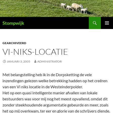
Ga
naar
de
Zoeken
inhoud
Stompwijk
PRIMAI
MENU
GEARCHIVEERD
VI-NIKS-LOCATIE
JANUARI 3, 2005
ADMINISTRATOR
Met belangstelling heb ik in de Dorpsketting de vele
inzendingen gelezen welke betrekking hadden op het creëren
van een Vi niks locatie in de Westeinderpolder.
Het op een quasi intelligente manier afvallen van lokale
bestuurders was voor mij nog het meest opvallend, omdat dit
zonder steekhoudende argumentatie gebeurde en meer, zoals
het op mij overkwam, ter eer en glorie van de schrijvers diende.