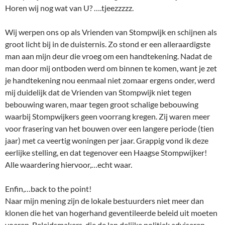
Horen wij nog wat van U? ….tjeezzzzz.
Wij werpen ons op als Vrienden van Stompwijk en schijnen als
groot licht bij in de duisternis. Zo stond er een alleraardigste
man aan mijn deur die vroeg om een handtekening. Nadat de
man door mij ontboden werd om binnen te komen, want je zet
je handtekening nou eenmaal niet zomaar ergens onder, werd
mij duidelijk dat de Vrienden van Stompwijk niet tegen
bebouwing waren, maar tegen groot schalige bebouwing
waarbij Stompwijkers geen voorrang kregen. Zij waren meer
voor frasering van het bouwen over een langere periode (tien
jaar) met ca veertig woningen per jaar. Grappig vond ik deze
eerlijke stelling, en dat tegenover een Haagse Stompwijker!
Alle waardering hiervoor,…echt waar.
Enfin,…back to the point!
Naar mijn mening zijn de lokale bestuurders niet meer dan
klonen die het van hogerhand geventileerde beleid uit moeten
voeren. Beleidsmakers, die de lan delijke politiek adviseren,