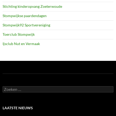
Stichting kinderopvang Zoeterwoude
Stompwijkse paardendagen
Stompwijk92 Sportvereniging
Toerclub Stompwijk
Ijsclub Nut en Vermaak
Zoeken
naar:
LAATSTE NIEUWS