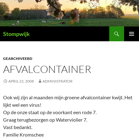
Ga
naar
de
inhoud
Zoeken
Stompwijk
PRIMAI
MENU
GEARCHIVEERD
AFVALCONTAINER
APRIL 22, 2008
ADMINISTRATOR
Ook wij zijn al maanden mijn groene afvalcontainer kwijt. Het
lijkt wel een virus!
Op de onze staat op de voorkant een rode 7.
Graag terugbezorgen op Waterviolier 7.
Vast bedankt.
Familie Kromschee