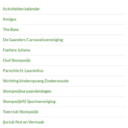
Activiteiten kalender
Amigos
The Base
De Gaanders Carnavalsvereniging
Fanfare Juliana
Oud Stompwijk
Parochie H. Laurentius
Stichting kinderopvang Zoeterwoude
Stompwijkse paardendagen
Stompwijk92 Sportvereniging
Toerclub Stompwijk
Ijsclub Nut en Vermaak