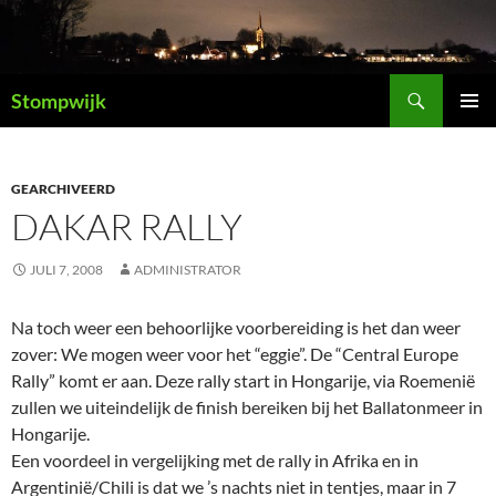
Ga
naar
de
Zoeken
inhoud
Stompwijk
PRIMAI
MENU
GEARCHIVEERD
DAKAR RALLY
JULI 7, 2008
ADMINISTRATOR
Na toch weer een behoorlijke voorbereiding is het dan weer
zover: We mogen weer voor het “eggie”. De “Central Europe
Rally” komt er aan. Deze rally start in Hongarije, via Roemenië
zullen we uiteindelijk de finish bereiken bij het Ballatonmeer in
Hongarije.
Een voordeel in vergelijking met de rally in Afrika en in
Argentinië/Chili is dat we ’s nachts niet in tentjes, maar in 7