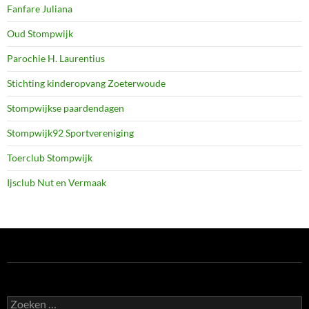
Fanfare Juliana
Oud Stompwijk
Parochie H. Laurentius
Stichting kinderopvang Zoeterwoude
Stompwijkse paardendagen
Stompwijk92 Sportvereniging
Toerclub Stompwijk
Ijsclub Nut en Vermaak
Zoeken