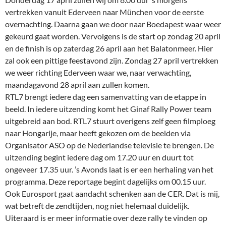
vertrekken vanuit Ederveen naar München voor de eerste
overnachting. Daarna gaan we door naar Boedapest waar weer
gekeurd gaat worden. Vervolgens is de start op zondag 20 april
en de finish is op zaterdag 26 april aan het Balatonmeer. Hier
zal ook een pittige feestavond zijn. Zondag 27 april vertrekken
we weer richting Ederveen waar we, naar verwachting,
maandagavond 28 april aan zullen komen.
RTL7 brengt iedere dag een samenvatting van de etappe in
beeld. In iedere uitzending komt het Ginaf Rally Power team
uitgebreid aan bod. RTL7 stuurt overigens zelf geen filmploeg
naar Hongarije, maar heeft gekozen om de beelden via
Organisator ASO op de Nederlandse televisie te brengen. De
uitzending begint iedere dag om 17.20 uur en duurt tot
ongeveer 17.35 uur. ’s Avonds laat is er een herhaling van het
programma. Deze reportage begint dagelijks om 00.15 uur.
Ook Eurosport gaat aandacht schenken aan de CER. Dat is mij,
wat betreft de zendtijden, nog niet helemaal duidelijk.
Uiteraard is er meer informatie over deze rally te vinden op