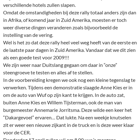
verschillende hotels zullen slapen.
Omdat de omstandigheden bij deze rally totaal anders zijn dan
in Afrika, of komend jaar in Zuid Amerika, moesten er toch
weer diverse dingen veranderen zoals bijvoorbeeld de
instelling van de vering.
Wel is het zo dat deze rally heel veel weg heeft van de eerste en
de laatste paar dagen in Zuid Amerika. Vandaar dat we dit zien
als een goede test voor 2009!!!
We zijn weer naar Duitslang gegaan om daar in “onze”
steengroeve te testen en alles af te stellen.
In de voorbereiding kregen we ook nog een kleine tegenslag te
verwerken. Tijdens een demonstratie slaagde Anne Kies er in
om de auto van Wuf op zijn kant te krijgen. In de auto zat,
buiten Anne Kies en Willem Tijsterman, ook de man van
burgemeester Annemarie Jorritsma. Deze wilde een keer het
“Dakargevoel” ervaren… Dat lukte. Na een weekje knutselen
zit er weer een nieuwe zijkant in de truck en is deze weer klaar
voor de CER.
Donderdag 17 april zullen wij om 8.00 uur ’s morgens