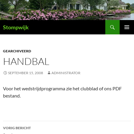
Ga
naar
de
Zoeken
inhoud
Stompwijk
PRIMAI
MENU
GEARCHIVEERD
HANDBAL
SEPTEMBER 15, 2008
ADMINISTRATOR
Voor het wedstrijdprogramma zie het clubblad of ons PDF
bestand.
Bericht
VORIG BERICHT