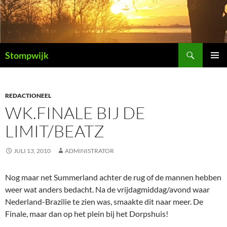
Ga
naar
de
inhoud
Zoeken
Stompwijk
PRIMAI
MENU
REDACTIONEEL
WK.FINALE BIJ DE
LIMIT/BEATZ
JULI 13, 2010
ADMINISTRATOR
Nog maar net Summerland achter de rug of de mannen hebben
weer wat anders bedacht. Na de vrijdagmiddag/avond waar
Nederland-Brazilie te zien was, smaakte dit naar meer. De
Finale, maar dan op het plein bij het Dorpshuis!