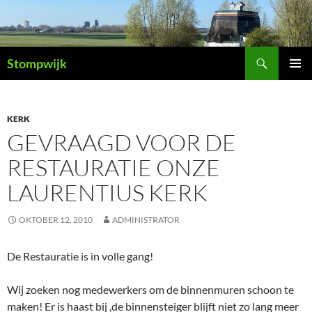
Ga
naar
de
Zoeken
inhoud
Stompwijk
PRIMAI
MENU
KERK
GEVRAAGD VOOR DE
RESTAURATIE ONZE
LAURENTIUS KERK
OKTOBER 12, 2010
ADMINISTRATOR
De Restauratie is in volle gang!
Wij zoeken nog medewerkers om de binnenmuren schoon te
maken! Er is haast bij ,de binnensteiger blijft niet zo lang meer