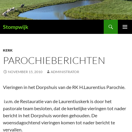
Ga
naar
de
Zoeken
inhoud
Stompwijk
PRIMAI
MENU
KERK
PAROCHIEBERICHTEN
NOVEMBER 15, 2010
ADMINISTRATOR
Vieringen in het Dorpshuis van de RK H.Laurentius Parochie.
i.v.m. de Restauratie van de Laurentiuskerk is door het
pastorale team besloten, dat de kerkelijke vieringen tot nader
bericht in het Dorpshuis worden gehouden. De
woensdagochtend vieringen komen tot nader bericht te
vervallen.