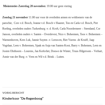
Misintenties
Zaterdag 20 november.
19.00 uur geen viering
Zondag 21 november
11.00 uur voor de overleden armen en weldoeners van de
parochie,
Cors v.d. Bosch, Jeanne v.d. Bosch v Haaster, Ton en Carla v.d. Bosch, Piet
Roeling, overleden ouders Turkenburg -v. d. Kroft, Carla Noordermeer – Steenland, Cor
Janson, overleden ouders v. Santen – Overdevest, Nico v. Boheemen, Toos v. Boheemen –
Warmenhoven, Kees Luk, Jannie Suyten -v. Leeuwen, Riet Vurens .de Kruiff, Jaap
Vogelaar, Leen v. Boheemen, Sjaak en Anja van Santen-Koot, Barry v. Bohemen, Leen en
Josien Olsthoorn – Lourens, Jan Kerkvliet, Douwe de Winter, Truus Hilgersom – Verhart,
Annie
van der Burg -v. Veen en Wil v.d. Brink – Luiten.
Bericht
VORIG BERICHT
navigatie
Kinderkoor “De Regenboog”