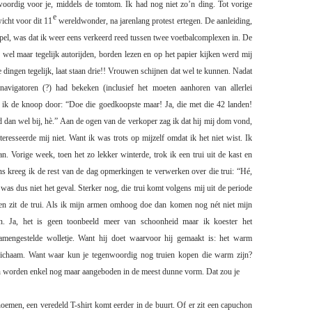
oordig voor je, middels de tomtom. Ik had nog niet zo’n ding. Tot vorige
e
icht voor dit 11
wereldwonder, na jarenlang protest ertegen. De aanleiding,
pel, was dat ik weer eens verkeerd reed tussen twee voetbalcomplexen in. De
k wel maar tegelijk autorijden, borden lezen en op het papier kijken werd mij
e dingen tegelijk, laat staan drie!! Vrouwen schijnen dat wel te kunnen. Nadat
navigatoren (?) had bekeken (inclusief het moeten aanhoren van allerlei
e ik de knoop door: “Doe die goedkoopste maar! Ja, die met die 42 landen!
 dan wel bij, hè.”
Aan de ogen van de verkoper zag ik dat hij mij dom vond,
eresseerde mij niet. Want ik was trots op mijzelf omdat ik het niet wist. Ik
an. Vorige week, toen het zo lekker winterde, trok ik een trui uit de kast en
ns kreeg ik de rest van de dag opmerkingen te verwerken over die trui: “Hé,
was dus niet het geval. Sterker nog, die trui komt volgens mij uit de periode
n zit de trui. Als ik
mijn armen omhoog doe dan komen nog nét niet mijn
jn. Ja, het is geen toonbeeld meer van schoonheid maar ik koester het
samengestelde wolletje. Want hij doet waarvoor hij gemaakt is: het warm
ichaam. Want waar kun je tegenwoordig nog truien kopen die warm zijn?
ien worden enkel nog maar aangeboden in de meest dunne vorm. Dat zou je
oemen, een veredeld T-shirt komt eerder in de buurt. Of er zit een capuchon