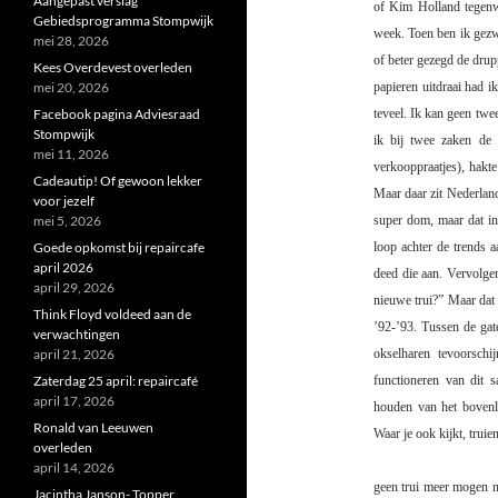
Aangepast verslag
of Kim Holland tegenw
Gebiedsprogramma Stompwijk
week. Toen ben ik gezw
mei 28, 2026
of beter gezegd de drup
Kees Overdevest overleden
mei 20, 2026
papieren uitdraai had i
Facebook pagina Adviesraad
teveel. Ik kan geen twe
Stompwijk
ik bij twee zaken de 
mei 11, 2026
verkooppraatjes), hakt
Cadeautip! Of gewoon lekker
Maar daar zit Nederland
voor jezelf
mei 5, 2026
super dom, maar dat int
Goede opkomst bij repaircafe
loop achter de trends a
april 2026
deed die aan. Vervolge
april 29, 2026
nieuwe trui?” Maar dat 
Think Floyd voldeed aan de
’92-’93. Tussen de gate
verwachtingen
april 21, 2026
okselharen tevoorschi
Zaterdag 25 april: repaircafé
functioneren van dit 
april 17, 2026
houden van het bovenl
Ronald van Leeuwen
Waar je ook kijkt, tru
overleden
april 14, 2026
geen trui meer mogen n
Jacintha Janson- Topper