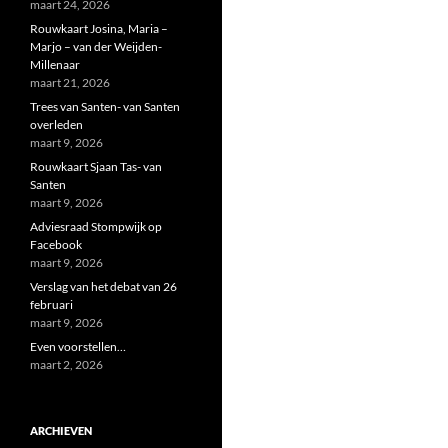
maart 24, 2026
Rouwkaart Josina, Maria –
Marjo – van der Weijden-
Millenaar
maart 21, 2026
Trees van Santen- van Santen
overleden
maart 9, 2026
Rouwkaart Sjaan Tas- van
Santen
maart 9, 2026
Adviesraad Stompwijk op
Facebook
maart 9, 2026
Verslag van het debat van 26
februari
maart 9, 2026
Even voorstellen…
maart 2, 2026
ARCHIEVEN