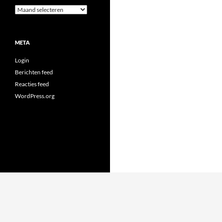
Archieven
META
Login
Berichten feed
Reacties feed
WordPress.org