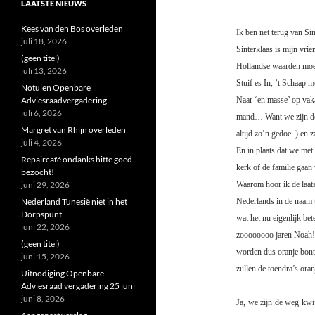
LAATSTE NIEUWS
Kees van den Bos overleden
Ik ben net terug van Sin
juli 18, 2026
Sinterklaas is mijn vr
(geen titel)
Hollandse waarden moet
juli 13, 2026
Stuif es In, ’t Schaap m
Notulen Openbare
Adviesraadvergadering
Naar ‘en masse’ op vak
juli 6, 2026
mand… Want we zijn de
Margret van Rhijn overleden
altijd zo’n gedoe..) en
juli 4, 2026
En in plaats dat we met
Repaircafé ondanks hitte goed
kerk of de familie gaan 
bezocht!
juni 29, 2026
Waarom hoor ik de laats
Nederland Tunesië niet in het
Nederlands in de naam t
Dorpspunt
wat
het nu eigenlijk be
juni 22, 2026
zoooooooo jaren Noah! 
(geen titel)
worden dus oranje bontm
juni 15, 2026
zullen de toendra’s oran
Uitnodiging Openbare
Adviesraad vergadering 25 juni
juni 8, 2026
Ja, we zijn de weg kwi