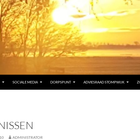
SOCIALE MEDIA
DORPSPUNT
ADVIESRAAD STOMPWIJK
Z
NISSEN
10
ADMINISTRATOR