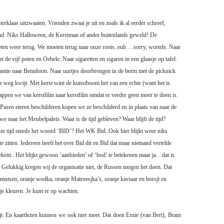
terklaas uitzwaaien. Vrienden zwaai je uit en zoals ik al eerder schreef,
iend. Niks Halloween, de Kerstman of ander buitenlands geweld! De
en weer terug. We moeten terug naar onze roots..euh …sorry, wortels. Naar
et de vijf poten en Oebele. Naar sigaretten en sigaren in een glaasje op tafel.
antie naar Benidorm. Naar uurtjes doorbrengen in de berm met de picknick
 weg kwijt. Met kerst wint de kunstboom het
van een echte (want het is
 zappen we van kerstfilm naar kerstfilm omdat er verder geen moer te doen is.
 Pasen eieren beschilderen kopen we ze beschilderd en in plaats van naar de
we naar het Meubelpaleis. Waar is de tijd gebleven? Waar blijft de tijd?
te tijd steeds het woord ‘BID’? Het WK Bid..Ook hier blijkt weer niks
e zitten. Iedereen heeft het over Bid dit en Bid dat maar niemand vertelde
tekent.. Het blijkt gewoon ‘aanbieden’ of ‘bod’ te betekenen maar ja…dat is
Gelukkig kregen wij de organisatie niet, de Russen mogen het doen. Dat
utsen, oranje wodka, oranje Matroesjka’s, oranje kaviaar en borsjt en
je kleuren. Je kunt er op wachten.
jt. En kaartlezen kunnen we ook niet meer. Dat doen Ernie (van Bert), Bram