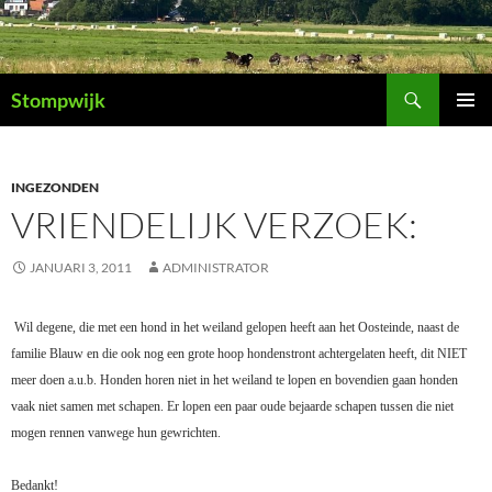
Ga
naar
de
Zoeken
inhoud
Stompwijk
PRIMAI
MENU
INGEZONDEN
VRIENDELIJK VERZOEK:
JANUARI 3, 2011
ADMINISTRATOR
Wil degene, die met een hond in het weiland gelopen heeft aan het Oosteinde, naast de
familie Blauw en die ook nog een grote hoop hondenstront achtergelaten heeft, dit NIET
meer doen a.u.b.
Honden horen niet in het weiland te lopen en bovendien gaan honden
vaak niet samen met schapen. Er lopen een paar oude bejaarde schapen tussen die niet
mogen rennen vanwege hun gewrichten.
Bedankt!