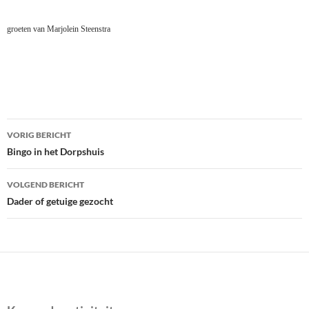
groeten
van Marjolein Steenstra
Bericht
VORIG BERICHT
navigatie
Bingo in het Dorpshuis
VOLGEND BERICHT
Dader of getuige gezocht