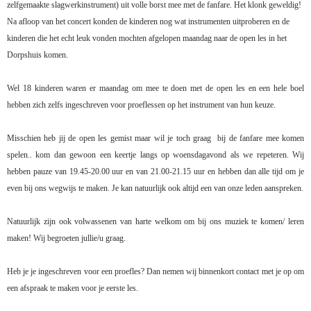
zelfgemaakte slagwerkinstrument) uit volle borst mee met de fanfare. Het klonk geweldig!
Na afloop van het concert konden de kinderen nog wat instrumenten uitproberen en de
kinderen die het echt leuk vonden mochten afgelopen maandag naar de open les in het
Dorps
huis komen.
Wel 18 kinderen waren er maandag om mee te doen met de open les en een hele boel
hebben zich zelfs ingeschreven voor proeflessen op het instrument van hun keuze.
Misschien heb jij de open les gemist maar wil je toch graag
bij de fanfare mee komen
spelen.. kom dan gewoon een keertje langs op woensdagavond als we repeteren. Wij
hebben pauze van 19.45-20.00 uur en van 21.00-21.15 uur en hebben dan alle tijd om je
even bij ons wegwijs te maken. Je kan natuurlijk ook altijd een van onze leden aanspreken.
Natuurlijk zijn ook volwassenen van harte welkom om bij ons muziek te komen/ leren
maken! Wij begroeten jullie/u graag.
Heb je je ingeschreven voor een proefles? Dan nemen wij binnenkort contact met je op om
een afspraak te maken voor je eerste les.