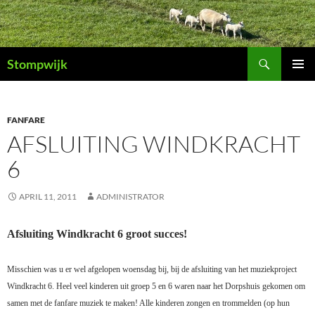
Ga
naar
de
Zoeken
inhoud
Stompwijk
PRIMAI
MENU
FANFARE
AFSLUITING WINDKRACHT
6
APRIL 11, 2011
ADMINISTRATOR
Afsluiting Windkracht 6 groot succes!
Misschien was u er wel afgelopen woensdag bij, bij de afsluiting van het muziekproject
Windkracht 6. Heel veel kinderen uit groep 5 en 6 waren naar het Dorpshuis gekomen om
samen met de fanfare muziek te maken! Alle kinderen zongen en trommelden (op hun