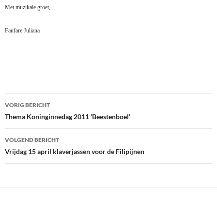
Met muzikale groet,
Fanfare Juliana
Bericht
VORIG BERICHT
navigatie
Thema Koninginnedag 2011 ‘Beestenboel’
VOLGEND BERICHT
Vrijdag 15 april klaverjassen voor de Filipijnen