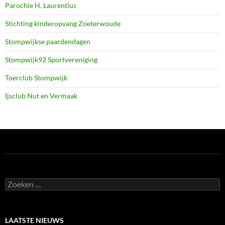
Parochie H. Laurentius
Stichting kinderopvang Zoeterwoude
Stompwijkse paardendagen
Stompwijk92 Sportvereniging
Toerclub Stompwijk
Ijsclub Nut en Vermaak
Zoeken
naar:
LAATSTE NIEUWS