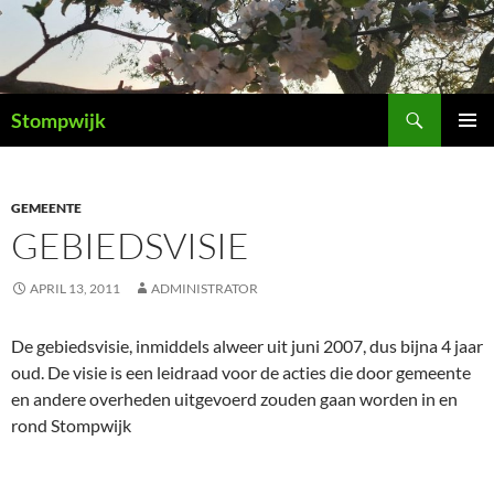
Ga
naar
de
inhoud
Zoeken
Stompwijk
PRIMAI
MENU
GEMEENTE
GEBIEDSVISIE
APRIL 13, 2011
ADMINISTRATOR
De gebiedsvisie, inmiddels alweer uit juni 2007, dus bijna 4 jaar
oud. De visie is een leidraad voor de acties die door gemeente
en andere overheden uitgevoerd zouden gaan worden in en
rond Stompwijk