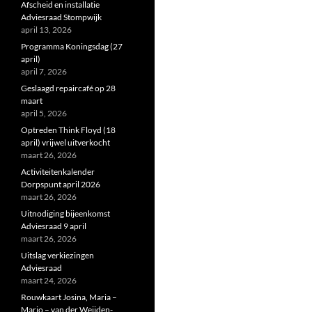
Afscheid en installatie
Adviesraad Stompwijk
april 13, 2026
Programma Koningsdag (27
april)
april 7, 2026
Geslaagd repaircafé op 28
maart
april 5, 2026
Optreden Think Floyd (18
april) vrijwel uitverkocht
maart 26, 2026
Activiteitenkalender
Dorpspunt april 2026
maart 26, 2026
Uitnodiging bijeenkomst
Adviesraad 9 april
maart 26, 2026
Uitslag verkiezingen
Adviesraad
maart 24, 2026
Rouwkaart Josina, Maria –
Marjo – van der Weijden-