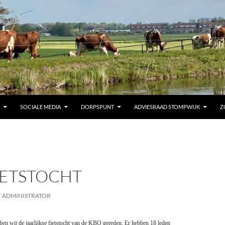
SOCIALE MEDIA
DORPSPUNT
ADVIESRAAD STOMPWIJK
Z
IETSTOCHT
ADMINISTRATOR
n wij de jaarlijkse fietstocht van de KBO gereden. Er hebben 18 leden