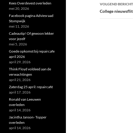
Kees Overdevest overleden
VOLGEND BERICHT
mei 20, 2026
College nieuwsflit
Facebook pagina Adviesraad
Stompwijk
mei 11, 2026
Cadeautip! Of gewoon lekker
voor jezelf
mei 5, 2026
Goede opkomst bij repaircafe
april 2026
april 29, 2026
Think Floyd voldeed aan de
verwachtingen
april 21, 2026
Zaterdag 25 april: repaircafé
april 17, 2026
Ronald van Leeuwen
overleden
april 14, 2026
Jacintha Janson- Topper
overleden
april 14, 2026