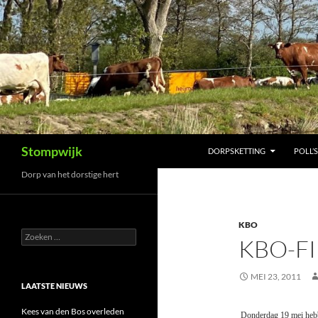
Ga
naar
de
inhoud
Zoeken
Stompwijk
DORPSKETTING
POLL’S
Dorp van het dorstige hert
KBO
Zoeken
KBO-F
naar:
MEI 23, 2011
LAATSTE NIEUWS
Kees van den Bos overleden
Donderdag 19 mei hebbe