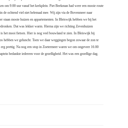
en om 9.00 uur vanaf het kerkplein. Piet Beekman had weer een mooie route
 in de ochtend viel niet helemaal mee. Wij zijn via de Bovenmeer naar
er staan mooie huizen en appartementen. In Bleiswijk hebben we bij het
edronken. Dat was lekker warm. Hierna zijn we richting Zevenhuizen
 is het mooi fietsen. Hier is nog veel bouwland te zien. In Bleiswijk bij
os hebben we geluncht. Toen we daar weggingen begon zowaar de zon te
l erg prettig. Na nog een stop in Zoetermeer waren we om ongeveer 16.00
aptein bedankte iedereen voor de gezelligheid. Het was een gezellige dag.