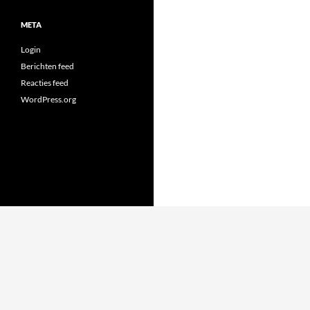
META
Login
Berichten feed
Reacties feed
WordPress.org