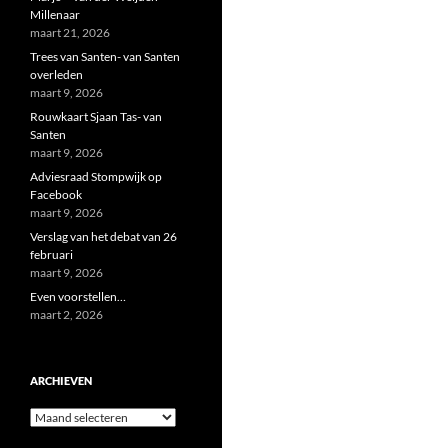
Millenaar
maart 21, 2026
Trees van Santen- van Santen
overleden
maart 9, 2026
Rouwkaart Sjaan Tas- van
Santen
maart 9, 2026
Adviesraad Stompwijk op
Facebook
maart 9, 2026
Verslag van het debat van 26
februari
maart 9, 2026
Even voorstellen…
maart 2, 2026
ARCHIEVEN
Archieven