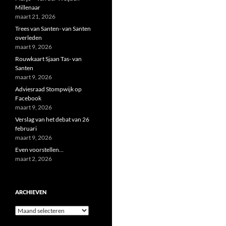
Millenaar
maart 21, 2026
Trees van Santen- van Santen
overleden
maart 9, 2026
Rouwkaart Sjaan Tas- van
Santen
maart 9, 2026
Adviesraad Stompwijk op
Facebook
maart 9, 2026
Verslag van het debat van 26
februari
maart 9, 2026
Even voorstellen…
maart 2, 2026
ARCHIEVEN
Archieven