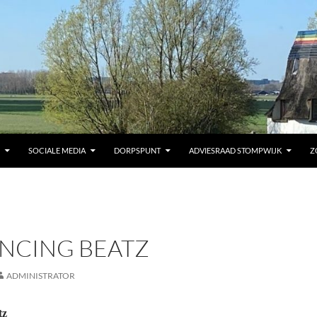
SOCIALE MEDIA
DORPSPUNT
ADVIESRAAD STOMPWIJK
Z
NCING BEATZ
ADMINISTRATOR
tz