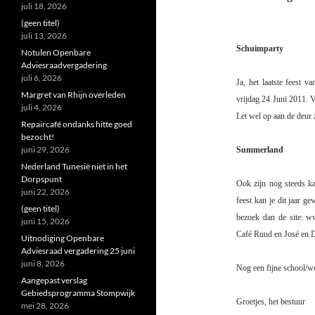
juli 18, 2026
(geen titel)
juli 13, 2026
Schuimparty
Notulen Openbare
Adviesraadvergadering
juli 6, 2026
Ja, het laatste feest v
Margret van Rhijn overleden
vrijdag 24 Juni 2011. Vo
juli 4, 2026
Let wel op aan de deur z
Repaircafé ondanks hitte goed
bezocht!
juni 29, 2026
Summerland
Nederland Tunesië niet in het
Dorpspunt
Ook zijn nog steeds k
juni 22, 2026
feest kan je dit jaar g
(geen titel)
bezoek dan de site: w
juni 15, 2026
Café Ruud en José en 
Uitnodiging Openbare
Adviesraad vergadering 25 juni
juni 8, 2026
Nog een fijne school/w
Aangepast verslag
Gebiedsprogramma Stompwijk
Groetjes, het bestuur
mei 28, 2026