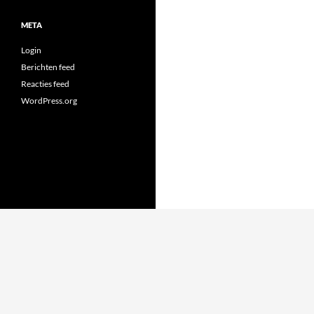
META
Login
Berichten feed
Reacties feed
WordPress.org