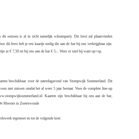
an dit seizoen is al in zicht namelijk schuimparty. Dit feest zal plaatsvinden
or dit feest heb je een kaartje nodig die aan de bar bij ons verkrijgbaar zijn.
ijn ze € 7,50 en bij ons aan de bar € 5,-. Wees er snel bij want op=op.
aarten beschikbaar voor de zaterdagavond van Stompwijk Summerland. Dit
ewoon niet missen omdat het al weer 5 jaar bestaat. Voor de complete line-up
ww.stompwijksummerland.nl. Kaarten zijn beschikbaar bij ons aan de bar,
De Meester in Zoeterwoude
erkweek tegemoet en tot de volgende keer.