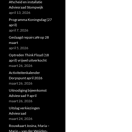
Afscheid en installatie
Adviesraad Stompwijk
april 13, 2026
Programma Koningsdag (27
april)
april 7, 2026
Geslaagd repaircafé op 28
maart
april 5, 2026
Optreden Think Floyd (18
april) vrijwel uitverkocht
maart 26, 2026
Activiteitenkalender
Dorpspunt april 2026
maart 26, 2026
Uitnodiging bijeenkomst
Adviesraad 9 april
maart 26, 2026
Uitslag verkiezingen
Adviesraad
maart 24, 2026
Rouwkaart Josina, Maria –
Marjo – van der Weijden-