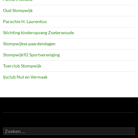
Oud Stompwijk
Parochie H. Laurentius
Stichting kinderopvang Zoeterwoude
Stompwijkse paardendagen
Stompwijk92 Sportvereniging
Toerclub Stompwijk
Ijsclub Nut en Vermaak
Zoeken
naar: