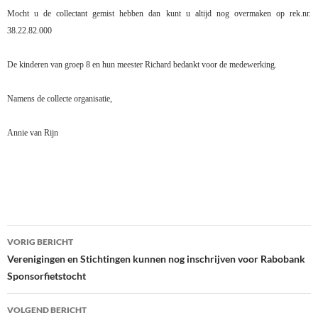
Mocht u de collectant gemist hebben dan kunt u altijd nog overmaken op rek.nr.
38.22.82.000
De kinderen van groep 8 en hun meester Richard bedankt voor de medewerking.
Namens de collecte organisatie,
Annie van Rijn
Bericht
VORIG BERICHT
navigatie
Verenigingen en Stichtingen kunnen nog inschrijven voor Rabobank
Sponsorfietstocht
VOLGEND BERICHT