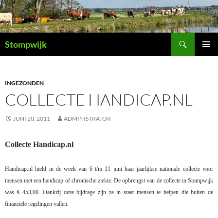
Ga
naar
de
Zoeken
inhoud
Stompwijk
PRIMAI
MENU
INGEZONDEN
COLLECTE HANDICAP.NL
JUNI 20, 2011
ADMINISTRATOR
Collecte Handicap.nl
Handicap.nl hield in de week van 6 t/m 11 juni haar jaarlijkse nationale collecte voor
mensen met een handicap of chronische ziekte. De opbrengst van de collecte in Stompwijk
was € 453,00. Dankzij deze bijdrage zijn ze in staat mensen te helpen die buiten de
financiële regelingen vallen.