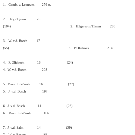
1.
Comb. v. Leeuwen
276 p.
2
Hilg./Tijssen
25
(104)
2.
Hilgersom/Tijssen
268
3.
W. v.d. Bosch
17
(55)
3.
P.Oliehoek
214
4.
P. Oliehoek
16
(24)
4.
W. v.d. Bosch
208
5.
Mevr. Luk/Vork
16
(27)
5.
J. v.d. Bosch
197
6.
J. v.d. Bosch
14
(26)
6.
Mevr. Luk/Vork
166
7.
J. v.d. Salm
14
(39)
7.
W. v. Benten
161