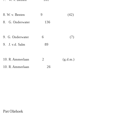
8. W. v. Benten
9
(42)
8.
G. Onderwater
136
9.
G. Onderwater
6
(7)
9.
J. v.d. Salm
89
10. R. Ammerlaan
2
(g.d.m.)
10. R. Ammerlaan
26
Piet Oliehoek