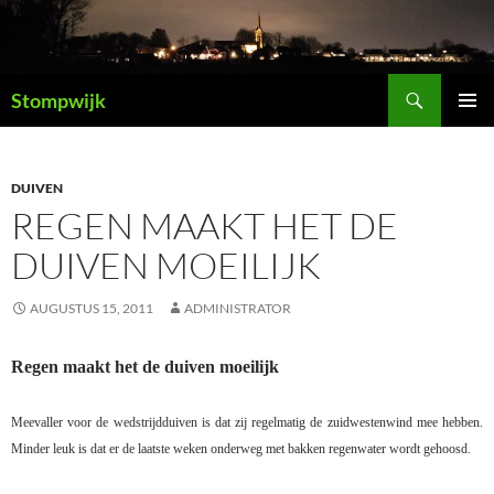
Ga
naar
de
Zoeken
inhoud
Stompwijk
PRIMAI
MENU
DUIVEN
REGEN MAAKT HET DE
DUIVEN MOEILIJK
AUGUSTUS 15, 2011
ADMINISTRATOR
Regen maakt het de duiven moeilijk
Meevaller voor de wedstrijdduiven is dat zij regelmatig de zuidwestenwind mee hebben.
Minder leuk is dat er de laatste weken onderweg met bakken regenwater wordt gehoosd.