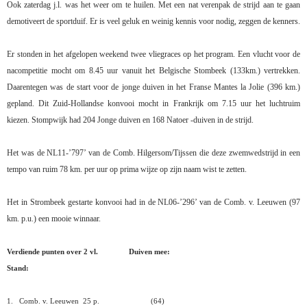
Ook zaterdag j.l. was het weer om te huilen. Met een nat verenpak de strijd aan te gaan
demotiveert de sportduif. Er is veel geluk en weinig kennis voor nodig, zeggen de kenners.
Er stonden in het afgelopen weekend twee vliegraces op het program. Een vlucht voor de
nacompetitie mocht om 8.45 uur vanuit het Belgische Stombeek (133km.) vertrekken.
Daarentegen was de start voor de jonge duiven in het Franse Mantes la Jolie (396 km.)
gepland. Dit Zuid-Hollandse konvooi mocht in Frankrijk om 7.15 uur het luchtruim
kiezen. Stompwijk had 204 Jonge duiven en 168 Natoer -duiven in de strijd.
Het was de NL11-’797’ van de Comb. Hilgersom/Tijssen die deze zwemwedstrijd in een
tempo van ruim 78 km. per uur op prima wijze op zijn naam wist te zetten.
Het in Strombeek gestarte konvooi had in de NL06-’296’ van de Comb. v. Leeuwen (97
km. p.u.) een mooie winnaar.
Verdiende punten over 2 vl.
Duiven mee:
Stand:
1.
Comb. v. Leeuwen
25 p.
(64)