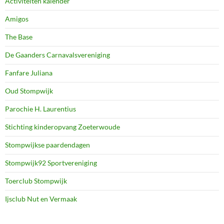
Activiteiten kalender
Amigos
The Base
De Gaanders Carnavalsvereniging
Fanfare Juliana
Oud Stompwijk
Parochie H. Laurentius
Stichting kinderopvang Zoeterwoude
Stompwijkse paardendagen
Stompwijk92 Sportvereniging
Toerclub Stompwijk
Ijsclub Nut en Vermaak