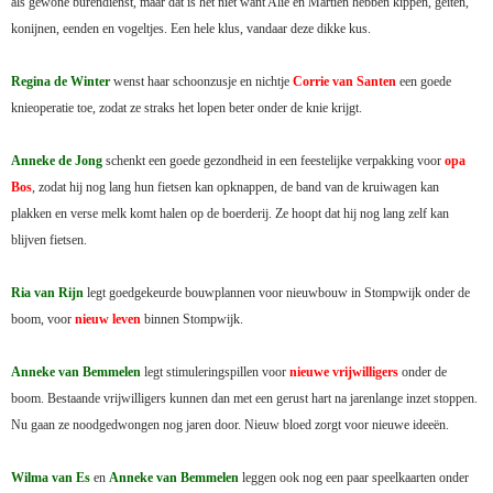
als gewone burendienst,
maar dat is het niet want Alie en Martien hebben kippen, geiten,
konijnen, eenden en vogeltjes.
Een hele klus, vandaar deze dikke kus.
Regina de Winter
wenst haar schoonzusje en nichtje
Corrie van Santen
een goede
knieoperatie toe, zodat ze straks het lopen beter onder de knie krijgt.
Anneke de Jong
schenkt
een goede gezondheid in een feestelijke verpakking voor
opa
Bos
, zodat hij nog lang hun fietsen kan opknappen, de band van de
kruiwagen kan
plakken en verse melk komt halen op de boerderij. Ze hoopt dat
hij nog lang zelf kan
blijven fietsen.
Ria van Rijn
legt goedgekeurde bouwplannen voor nieuwbouw in Stompwijk onder de
boom, voor
nieuw leven
binnen Stompwijk.
Anneke van Bemmelen
legt stimuleringspillen voor
nieuwe vrijwilligers
onder de
boom. Bestaande vrijwilligers kunnen dan met een gerust hart na jarenlange inzet stoppen.
Nu gaan ze noodgedwongen nog jaren door. Nieuw bloed zorgt voor nieuwe ideeën.
Wilma van Es
en
Anneke van Bemmelen
leggen ook nog een paar speelkaarten onder