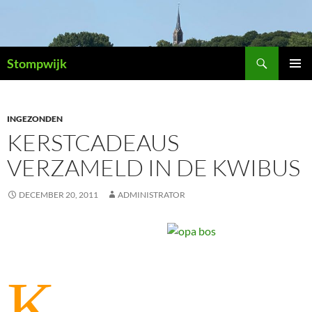
Ga
naar
de
Zoeken
inhoud
Stompwijk
PRIMAI
MENU
INGEZONDEN
KERSTCADEAUS
VERZAMELD IN DE KWIBUS
DECEMBER 20, 2011
ADMINISTRATOR
K