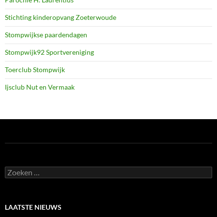
Stichting kinderopvang Zoeterwoude
Stompwijkse paardendagen
Stompwijk92 Sportvereniging
Toerclub Stompwijk
Ijsclub Nut en Vermaak
Zoeken
naar:
LAATSTE NIEUWS