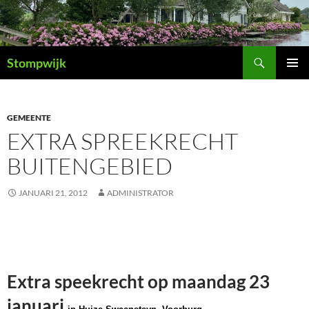
Ga
naar
de
Zoeken
inhoud
Stompwijk
PRIMAI
MENU
GEMEENTE
EXTRA SPREEKRECHT
BUITENGEBIED
JANUARI 21, 2012
ADMINISTRATOR
Extra speekrecht op maandag 23
januari