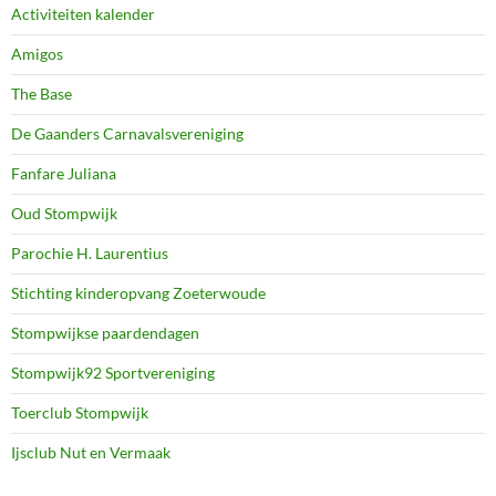
Activiteiten kalender
Amigos
The Base
De Gaanders Carnavalsvereniging
Fanfare Juliana
Oud Stompwijk
Parochie H. Laurentius
Stichting kinderopvang Zoeterwoude
Stompwijkse paardendagen
Stompwijk92 Sportvereniging
Toerclub Stompwijk
Ijsclub Nut en Vermaak