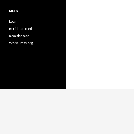
META
Login
Berichten feed
Reacties feed
WordPress.org