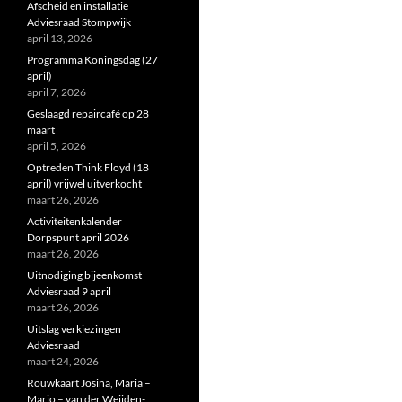
Afscheid en installatie
Adviesraad Stompwijk
april 13, 2026
Programma Koningsdag (27
april)
april 7, 2026
Geslaagd repaircafé op 28
maart
april 5, 2026
Optreden Think Floyd (18
april) vrijwel uitverkocht
maart 26, 2026
Activiteitenkalender
Dorpspunt april 2026
maart 26, 2026
Uitnodiging bijeenkomst
Adviesraad 9 april
maart 26, 2026
Uitslag verkiezingen
Adviesraad
maart 24, 2026
Rouwkaart Josina, Maria –
Marjo – van der Weijden-