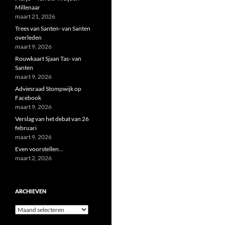
Millenaar
maart 21, 2026
Trees van Santen- van Santen
overleden
maart 9, 2026
Rouwkaart Sjaan Tas- van
Santen
maart 9, 2026
Adviesraad Stompwijk op
Facebook
maart 9, 2026
Verslag van het debat van 26
februari
maart 9, 2026
Even voorstellen…
maart 2, 2026
ARCHIEVEN
Archieven