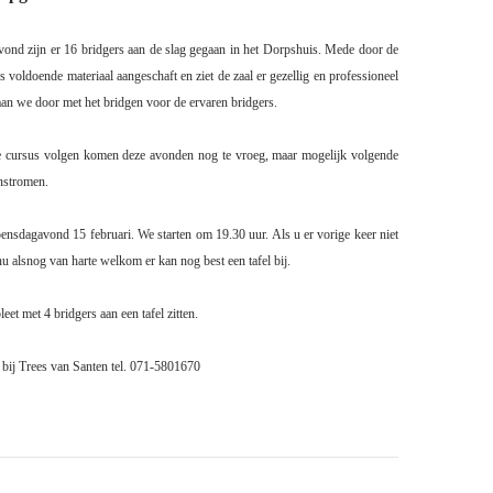
nd zijn er 16 bridgers aan de slag gegaan in het Dorpshuis. Mede door de
 voldoende materiaal aangeschaft en ziet de zaal er gezellig en professioneel
aan we door met het bridgen voor de ervaren bridgers.
de cursus volgen komen deze avonden nog te vroeg, maar mogelijk volgende
instromen.
ensdagavond 15 februari. We starten om 19.30 uur. Als u er vorige keer niet
nu alsnog van harte welkom er kan nog best een tafel bij.
eet met 4 bridgers aan een tafel zitten.
 bij Trees van Santen tel. 071-5801670