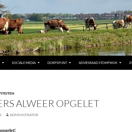
SOCIALE MEDIA
DORPSPUNT
ADVIESRAAD STOMPWIJK
Z
ITEITEN
ERS ALWEER OPGELET
2
ADMINISTRATOR
opgelet!