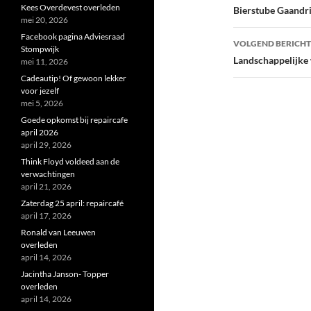
navigatie
Kees Overdevest overleden
Bierstube Gaandri
mei 20, 2026
Facebook pagina Adviesraad
VOLGEND BERICHT
Stompwijk
Landschappelijke
mei 11, 2026
Cadeautip! Of gewoon lekker
voor jezelf
mei 5, 2026
Goede opkomst bij repaircafe
april 2026
april 29, 2026
Think Floyd voldeed aan de
verwachtingen
april 21, 2026
Zaterdag 25 april: repaircafé
april 17, 2026
Ronald van Leeuwen
overleden
april 14, 2026
Jacintha Janson- Topper
overleden
april 14, 2026