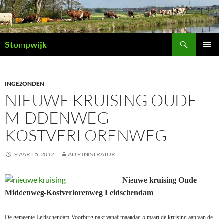
Ga
naar
de
Zoeken
inhoud
Stompwijk
PRIMAI
MENU
INGEZONDEN
NIEUWE KRUISING OUDE
MIDDENWEG
KOSTVERLORENWEG
MAART 5, 2012
ADMINISTRATOR
Nieuwe kruising Oude
Middenweg-Kostverlorenweg
Leidschendam
De gemeente Leidschendam-Voorburg pakt vanaf maandag 5 maart de kruising aan van de