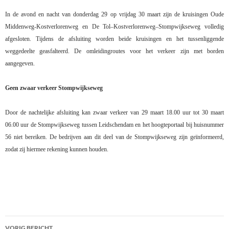
In de avond en nacht van donderdag 29 op vrijdag 30 maart zijn de kruisingen Oude
Middenweg-Kostverlorenweg en De Tol–Kostverlorenweg–Stompwijkseweg volledig
afgesloten. Tijdens de afsluiting worden beide kruisingen en het tussenliggende
weggedeelte geasfalteerd. De omleidingroutes voor het verkeer zijn met borden
aangegeven.
Geen zwaar verkeer Stompwijkseweg
Door de nachtelijke afsluiting kan zwaar verkeer van 29 maart 18.00 uur tot 30 maart
06.00 uur de Stompwijkseweg tussen Leidschendam en het hoogteportaal bij huisnummer
56 niet bereiken. De bedrijven aan dit deel van de Stompwijkseweg zijn geïnformeerd,
zodat zij hiermee rekening kunnen houden.
Bericht
VORIG BERICHT