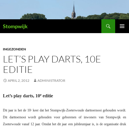
Ga
naar
de
Zoeken
inhoud
Stompwijk
PRIMAI
MENU
INGEZONDEN
LET’S PLAY DARTS, 10E
EDITIE
APRIL 2, 2012
ADMINISTRATOR
e
Let’s play darts, 10
editie
Dit jaar is het de 10
keer dat het Stompwijk-Zoeterwoude darttoernooi gehouden wordt.
e
Dit darttoernooi wordt gehouden voor geborenen of inwoners van Stompwijk en
Zoeterwoude vanaf 12 jaar. Omdat het dit jaar een jubileumjaar is, is de organisatie druk