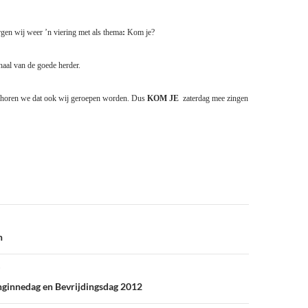
rgen wij weer ’n viering met als thema
:
Kom je?
rhaal van de goede herder.
n horen we dat ook wij geroepen worden. Dus
KOM JE
zaterdag mee zingen
n
innedag en Bevrijdingsdag 2012