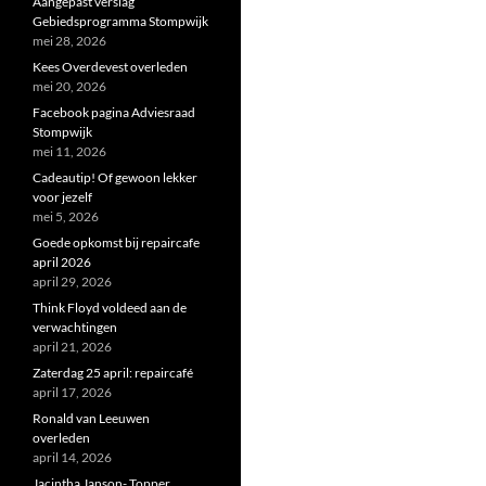
Aangepast verslag
Gebiedsprogramma Stompwijk
mei 28, 2026
Kees Overdevest overleden
mei 20, 2026
Facebook pagina Adviesraad
Stompwijk
mei 11, 2026
Cadeautip! Of gewoon lekker
voor jezelf
mei 5, 2026
Goede opkomst bij repaircafe
april 2026
april 29, 2026
Think Floyd voldeed aan de
verwachtingen
april 21, 2026
Zaterdag 25 april: repaircafé
april 17, 2026
Ronald van Leeuwen
overleden
april 14, 2026
Jacintha Janson- Topper