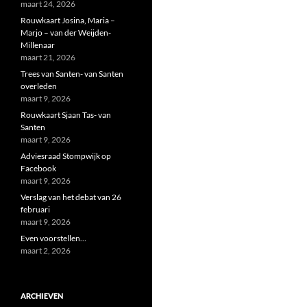
maart 24, 2026
Rouwkaart Josina, Maria –
Marjo – van der Weijden-
Millenaar
maart 21, 2026
Trees van Santen- van Santen
overleden
maart 9, 2026
Rouwkaart Sjaan Tas- van
Santen
maart 9, 2026
Adviesraad Stompwijk op
Facebook
maart 9, 2026
Verslag van het debat van 26
februari
maart 9, 2026
Even voorstellen…
maart 2, 2026
ARCHIEVEN