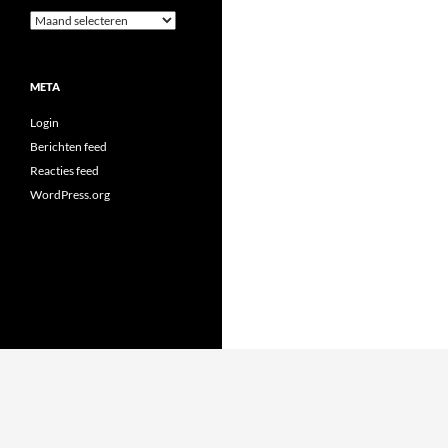
Archieven
META
Login
Berichten feed
Reacties feed
WordPress.org