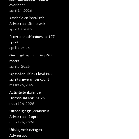
overleden
april 14, 2026
Afscheid en installatie
Adviesraad Stompwijk
april 13, 2026
Programma Koningsdag (27
april)
april 7, 2026
Geslaagd repaircafé op 28
maart
april 5, 2026
Optreden Think Floyd (18
april) vrijwel uitverkocht
maart 26, 2026
Activiteitenkalender
Dorpspunt april 2026
maart 26, 2026
Uitnodiging bijeenkomst
Adviesraad 9 april
maart 26, 2026
Uitslag verkiezingen
Adviesraad