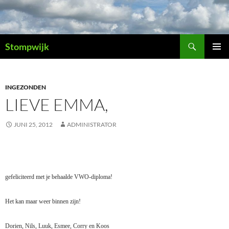
Ga
naar
de
Zoeken
inhoud
Stompwijk
PRIMAI
MENU
INGEZONDEN
LIEVE EMMA,
JUNI 25, 2012
ADMINISTRATOR
gefeliciteerd met je behaalde VWO-diploma!
Het kan maar weer binnen zijn!
Dorien, Nils, Luuk, Esmee, Corry en Koos