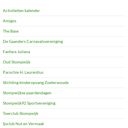
Activiteiten kalender
Amigos
The Base
De Gaanders Carnavalsvereniging
Fanfare Juliana
Oud Stompwijk
Parochie H. Laurentius
Stichting kinderopvang Zoeterwoude
Stompwijkse paardendagen
Stompwijk92 Sportvereniging
Toerclub Stompwijk
Ijsclub Nut en Vermaak