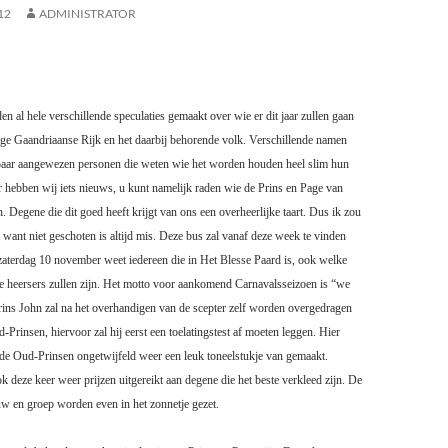
12
ADMINISTRATOR
n al hele verschillende speculaties gemaakt over wie er dit jaar zullen gaan
ige Gaandriaanse Rijk en het daarbij behorende volk. Verschillende namen
paar aangewezen personen die weten wie het worden houden heel slim hun
ar hebben wij iets nieuws, u kunt namelijk raden wie de Prins en Page van
Degene die dit goed heeft krijgt van ons een overheerlijke taart. Dus ik zou
want niet geschoten is altijd mis. Deze bus zal vanaf deze week te vinden
zaterdag 10 november weet iedereen die in Het Blesse Paard is, ook welke
e heersers zullen zijn. Het motto voor aankomend Carnavalsseizoen is “we
rins John zal na het overhandigen van de scepter zelf worden overgedragen
Prinsen, hiervoor zal hij eerst een toelatingstest af moeten leggen. Hier
e Oud-Prinsen ongetwijfeld weer een leuk toneelstukje van gemaakt.
k deze keer weer prijzen uitgereikt aan degene die het beste verkleed zijn. De
w en groep worden even in het zonnetje gezet.