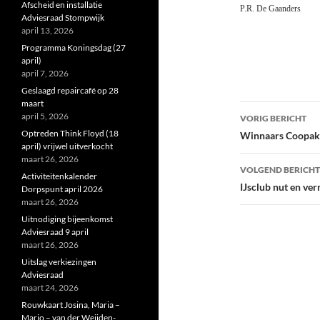
Afscheid en installatie
P.R. De Gaanders
Adviesraad Stompwijk
april 13, 2026
Programma Koningsdag (27
april)
april 7, 2026
Geslaagd repaircafé op 28
maart
Bericht
april 5, 2026
VORIG BERICHT
navigatie
Optreden Think Floyd (18
Winnaars Coopak
april) vrijwel uitverkocht
maart 26, 2026
VOLGEND BERICHT
Activiteitenkalender
IJsclub nut en ve
Dorpspunt april 2026
maart 26, 2026
Uitnodiging bijeenkomst
Adviesraad 9 april
maart 26, 2026
Uitslag verkiezingen
Adviesraad
maart 24, 2026
Rouwkaart Josina, Maria –
Marjo – van der Weijden-