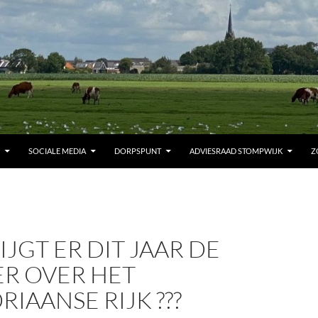
SOCIALE MEDIA
DORPSPUNT
ADVIESRAAD STOMPWIJK
Z
IJGT ER DIT JAAR DE
ER OVER HET
IAANSE RIJK ???