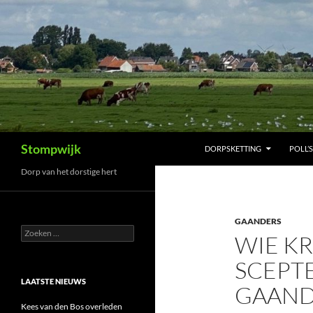
Ga
naar
de
inhoud
Zoeken
Stompwijk
DORPSKETTING
POLL’S
Dorp van het dorstige hert
GAANDERS
Zoeken
WIE KR
naar:
SCEPT
LAATSTE NIEUWS
GAANDR
Kees van den Bos overleden