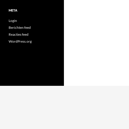
META
Login
Berichten feed
Reacties feed
WordPress.org