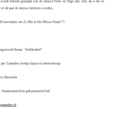
l wordt bekend gemaakt wie de nieuwe Prins en Page zijn. Dus als u net zo
 er dit jaar de nieuwe heersers worden,
 10 november om 21.00u in Het Blesse Paard !!!
ngsavond thema: `Strikkenbal’’
 jan: Gaanders boekje lopen en lotenverkoop
ers Bierstube
. Straatcarnaval en gekostumeerd bal.
gaanders.nl
.