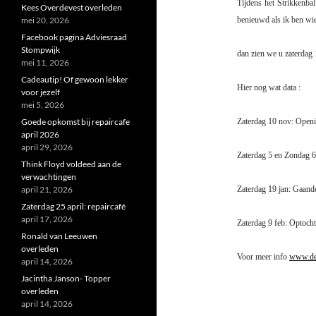
Tijdens het Strikkenba
Kees Overdevest overleden
mei 20, 2026
benieuwd als ik ben wie
Facebook pagina Adviesraad
Stompwijk
dan zien we u zaterdag
mei 11, 2026
Cadeautip! Of gewoon lekker
Hier nog wat data :
voor jezelf
mei 5, 2026
Goede opkomst bij repaircafe
Zaterdag 10 nov: Openi
april 2026
april 29, 2026
Zaterdag 5 en Zondag 6
Think Floyd voldeed aan de
verwachtingen
april 21, 2026
Zaterdag 19 jan: Gaand
Zaterdag 25 april: repaircafé
april 17, 2026
Zaterdag 9 feb: Optocht
Ronald van Leeuwen
overleden
Voor meer info
www.de
april 14, 2026
Jacintha Janson- Topper
overleden
april 14, 2026