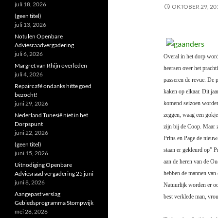
juli 18, 2026
OKTOBER 29, 20
(geen titel)
juli 13, 2026
Notulen Openbare
Adviesraadvergadering
juli 6, 2026
Overal in het dorp worde
Margret van Rhijn overleden
heersen over het pracht
juli 4, 2026
passeren de revue. De 
Repaircafé ondanks hitte goed
kaken op elkaar. Dit ja
bezocht!
juni 29, 2026
komend seizoen worden. 
Nederland Tunesië niet in het
zeggen, waag een gokje 
Dorpspunt
zijn bij de Coop. Maar 
juni 22, 2026
Prins en Page de nieuw
(geen titel)
staan er gekleurd op” P
juni 15, 2026
aan de heren van de Oud-
Uitnodiging Openbare
Adviesraad vergadering 25 juni
hebben de mannen van d
juni 8, 2026
Natuurlijk worden er oo
Aangepast verslag
best verklede man, vrou
Gebiedsprogramma Stompwijk
mei 28, 2026