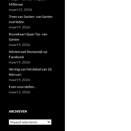
Millenaar
maart 21, 2026
Trees van Santen- van Santen
overleden
maart 9, 2026
Rouwkaart Sjaan Tas- van
Santen
maart 9, 2026
Adviesraad Stompwijk op
Facebook
maart 9, 2026
Verslag van het debat van 26
februari
maart 9, 2026
Even voorstellen…
maart 2, 2026
ARCHIEVEN
Archieven