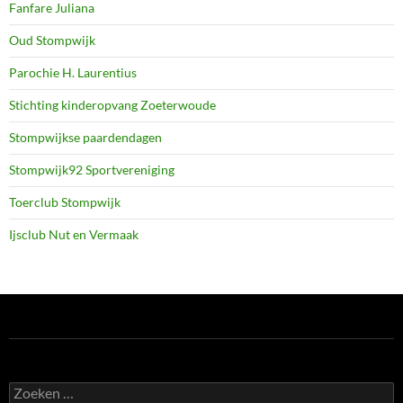
Fanfare Juliana
Oud Stompwijk
Parochie H. Laurentius
Stichting kinderopvang Zoeterwoude
Stompwijkse paardendagen
Stompwijk92 Sportvereniging
Toerclub Stompwijk
Ijsclub Nut en Vermaak
Zoeken