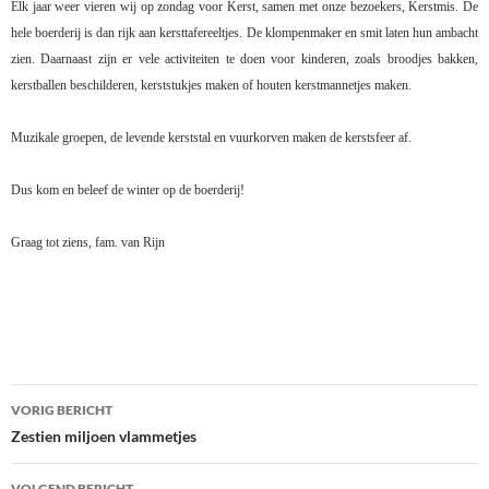
Elk jaar weer vieren wij op zondag voor Kerst, samen met onze bezoekers, Kerstmis. De
hele boerderij is dan rijk aan kersttafereeltjes. De klompenmaker en smit laten hun ambacht
zien. Daarnaast zijn er vele activiteiten te doen voor kinderen, zoals broodjes bakken,
kerstballen beschilderen, kerststukjes maken of houten kerstmannetjes maken.
Muzikale groepen, de levende kerststal en vuurkorven maken de kerstsfeer af.
Dus kom en beleef de winter op de boerderij!
Graag tot ziens, fam. van Rijn
Bericht
VORIG BERICHT
navigatie
Zestien miljoen vlammetjes
VOLGEND BERICHT