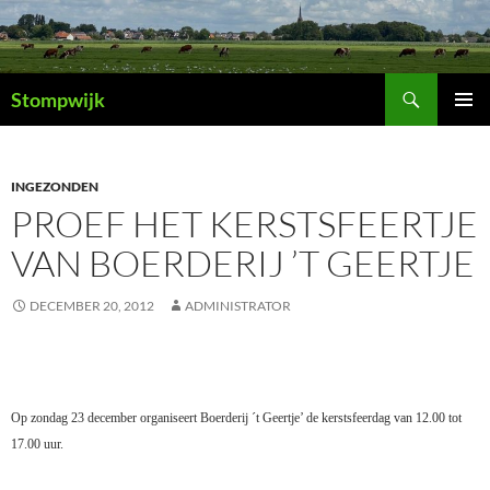
Ga
naar
de
Zoeken
inhoud
Stompwijk
PRIMAI
MENU
INGEZONDEN
PROEF HET KERSTSFEERTJE
VAN BOERDERIJ ’T GEERTJE
DECEMBER 20, 2012
ADMINISTRATOR
Op zondag 23 december organiseert Boerderij ´t Geertje’ de kerstsfeerdag van 12.00 tot
17.00 uur.