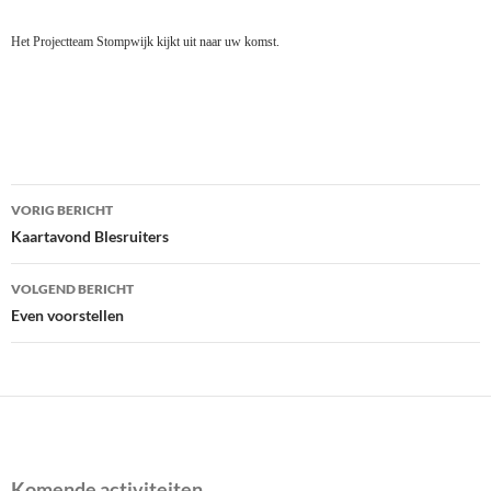
Het Projectteam Stompwijk kijkt uit naar uw komst.
Bericht
VORIG BERICHT
navigatie
Kaartavond Blesruiters
VOLGEND BERICHT
Even voorstellen
Komende activiteiten