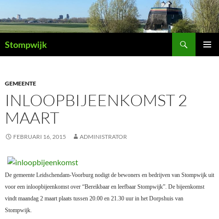
Ga
naar
de
Zoeken
inhoud
Stompwijk
PRIMAI
MENU
GEMEENTE
INLOOPBIJEENKOMST 2
MAART
FEBRUARI 16, 2015
ADMINISTRATOR
De gemeente Leidschendam-Voorburg nodigt de bewoners en bedrijven van Stompwijk uit
voor een inloopbijeenkomst over “Bereikbaar en leefbaar Stompwijk”. De bijeenkomst
vindt maandag 2 maart plaats tussen 20.00 en 21.30 uur in het Dorpshuis van
Stompwijk.