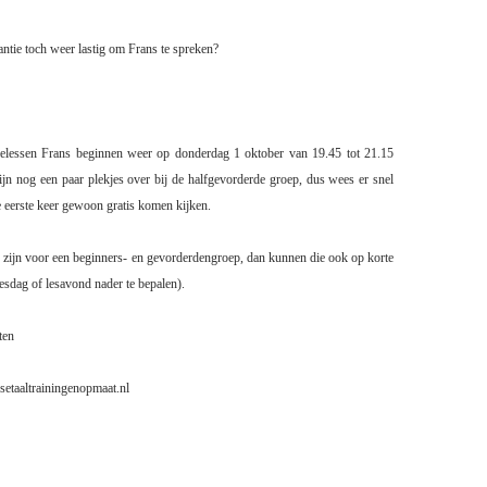
ntie toch weer lastig om Frans te spreken?
tielessen Frans beginnen weer op donderdag 1 oktober van 19.45 tot 21.15
ijn nog een paar plekjes over bij de halfgevorderde groep, dus wees er snel
de eerste keer gewoon gratis komen kijken.
zijn voor een beginners- en gevorderdengroep, dan kunnen die ook op korte
lesdag of lesavond nader te bepalen).
ten
etaaltrainingenopmaat.nl