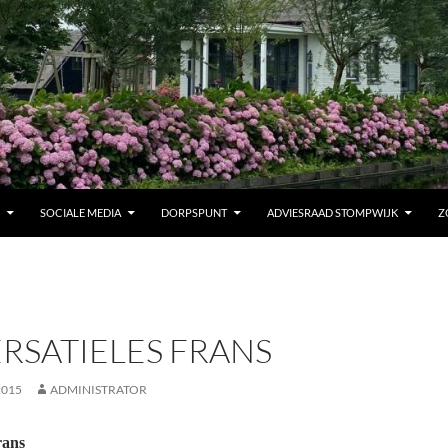
SOCIALE MEDIA
DORPSPUNT
ADVIESRAAD STOMPWIJK
Z
RSATIELES FRANS
2015
ADMINISTRATOR
rans