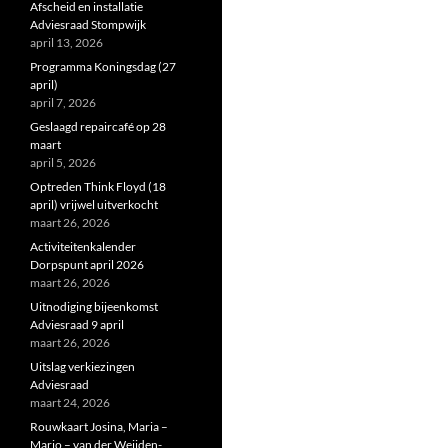
Afscheid en installatie
Adviesraad Stompwijk
april 13, 2026
Programma Koningsdag (27
april)
april 7, 2026
Geslaagd repaircafé op 28
maart
april 5, 2026
Optreden Think Floyd (18
april) vrijwel uitverkocht
maart 26, 2026
Activiteitenkalender
Dorpspunt april 2026
maart 26, 2026
Uitnodiging bijeenkomst
Adviesraad 9 april
maart 26, 2026
Uitslag verkiezingen
Adviesraad
maart 24, 2026
Rouwkaart Josina, Maria –
Marjo – van der Weijden-