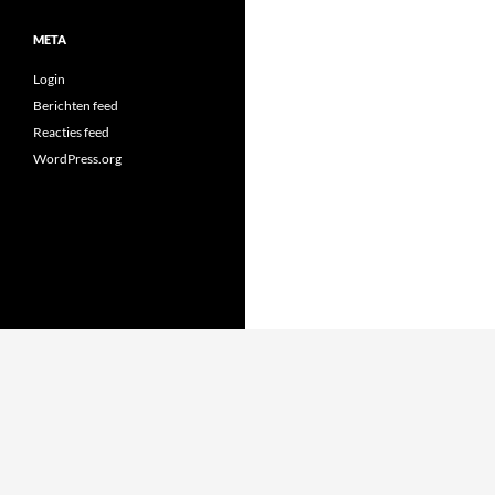
META
Login
Berichten feed
Reacties feed
WordPress.org