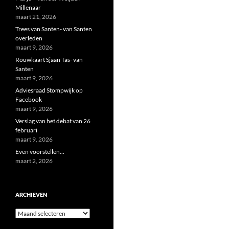
Millenaar
maart 21, 2026
Trees van Santen- van Santen
overleden
maart 9, 2026
Rouwkaart Sjaan Tas- van
Santen
maart 9, 2026
Adviesraad Stompwijk op
Facebook
maart 9, 2026
Verslag van het debat van 26
februari
maart 9, 2026
Even voorstellen…
maart 2, 2026
ARCHIEVEN
Archieven