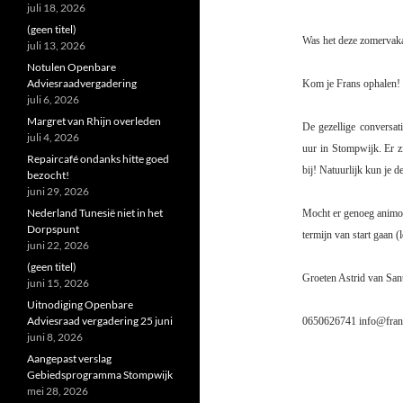
juli 18, 2026
(geen titel)
Was het deze zomervaka
juli 13, 2026
Notulen Openbare
Adviesraadvergadering
Kom je Frans ophalen!
juli 6, 2026
Margret van Rhijn overleden
De gezellige conversa
juli 4, 2026
uur in Stompwijk. Er z
Repaircafé ondanks hitte goed
bij! Natuurlijk kun je 
bezocht!
juni 29, 2026
Nederland Tunesië niet in het
Mocht er genoeg animo 
Dorpspunt
termijn van start gaan (
juni 22, 2026
(geen titel)
Groeten Astrid van San
juni 15, 2026
Uitnodiging Openbare
Adviesraad vergadering 25 juni
0650626741 info@frans
juni 8, 2026
Aangepast verslag
Gebiedsprogramma Stompwijk
mei 28, 2026