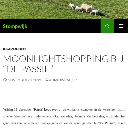
Ga
naar
de
Zoeken
inhoud
Stompwijk
PRIMAI
MENU
INGEZONDEN
MOONLIGHTSHOPPING BIJ
“DE PASSIE”
NOVEMBER 23, 2015
ADMINISTRATOR
Vrijdag 11 december
‘Kerst’ koopavond
, de winkel is compleet in de kerstsfeer, i.s.m.
diverse Stompwijkse ondernemers. O.a. sieraden, Jolanda klankschalen, etc.
Onder het
genot van een hapje en een drankje genieten van de gezellige sfeer bij “De Passie”, tussen