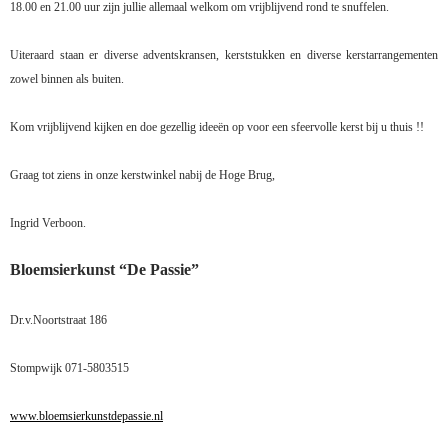
18.00 en 21.00 uur zijn jullie allemaal welkom om vrijblijvend rond te snuffelen.
Uiteraard staan er diverse adventskransen, kerststukken en diverse kerstarrangementen
zowel binnen als buiten.
Kom vrijblijvend kijken en doe gezellig ideeën op voor een sfeervolle kerst bij u thuis !!
Graag tot ziens in onze kerstwinkel nabij de Hoge Brug,
Ingrid Verboon.
Bloemsierkunst “De Passie”
Dr.v.Noortstraat 186
Stompwijk 071-5803515
www.bloemsierkunstdepassie.nl