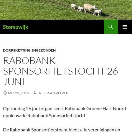
Ga
naar
de
Zoeken
inhoud
Stompwijk
PRIMAI
MENU
DORPSKETTING
,
INGEZONDEN
RABOBANK
SPONSORFIETSTOCHT 26
JUNI
MEI 23, 2016
TREES VAN VELZEN
Op zondag 26 juni organiseert Rabobank Groene Hart Noord
opnieuw de Rabobank Sponsorfietstocht.
De Rabobank Sponsorfietstocht biedt alle verenigingen en