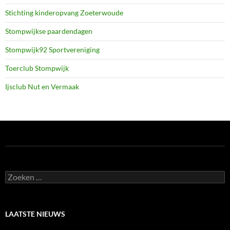
Stichting kinderopvang Zoeterwoude
Stompwijkse paardendagen
Stompwijk92 Sportvereniging
Toerclub Stompwijk
Ijsclub Nut en Vermaak
Zoeken
naar:
LAATSTE NIEUWS