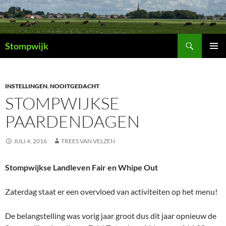
Ga
naar
de
Zoeken
inhoud
Stompwijk
PRIMAI
MENU
INSTELLINGEN
,
NOOITGEDACHT
STOMPWIJKSE
PAARDENDAGEN
JULI 4, 2016
TREES VAN VELZEN
Stompwijkse Landleven Fair en Whipe Out
Zaterdag staat er een overvloed van activiteiten op het menu!
De belangstelling was vorig jaar groot dus dit jaar opnieuw de