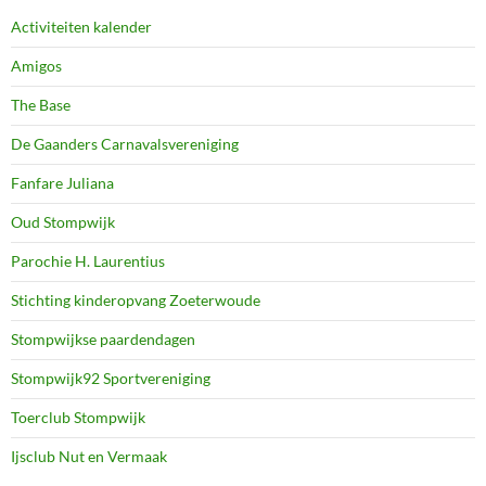
Activiteiten kalender
Amigos
The Base
De Gaanders Carnavalsvereniging
Fanfare Juliana
Oud Stompwijk
Parochie H. Laurentius
Stichting kinderopvang Zoeterwoude
Stompwijkse paardendagen
Stompwijk92 Sportvereniging
Toerclub Stompwijk
Ijsclub Nut en Vermaak