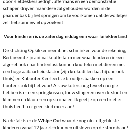
door Rietdekkersbedrijf Juffermans en een demonstratie
schapen drijven maar deze zal gehouden worden in de
paardenbak bij het springen om te voorkomen dat de wolletjes
zelf het spinnewiel op zoeken!
Voor kinderen is de zaterdagmiddag een waar luilekkerland
De stichting Opkikker neemt het schminken voor de rekening,
Bert neemt zijn animal knuffelfarm mee waar kinderen in een
afgezet hok naar hartenlust kunnen knuffelen met dieren met
een hoge aaibaarheidsfactor (zijn krokodillen laat hij dan ook
thuis) en Kabouter Kee leert ze broodjes bakken op een
houten stok bij het vuur! Als uw koters nog teveel energie
hebben is er een springkussen, touw slingeren over de sloot en
klimmen en klauteren op strobalen. Ik geef je op een briefje:
thuis heeft u er geen kind meer aan!
Na de fair is er de
Whipe Out
waar de nog niet uitgebluste
kinderen vanaf 12 jaar zich kunnen uitsloven op de stormbaan!