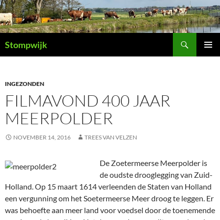
Ga
naar
de
Zoeken
inhoud
Stompwijk
PRIMAI
MENU
INGEZONDEN
FILMAVOND 400 JAAR
MEERPOLDER
NOVEMBER 14, 2016
TREES VAN VELZEN
De Zoetermeerse Meerpolder is
de oudste drooglegging van Zuid-
Holland. Op 15 maart 1614 verleenden de Staten van Holland
een vergunning om het Soetermeerse Meer droog te leggen. Er
was behoefte aan meer land voor voedsel door de toenemende