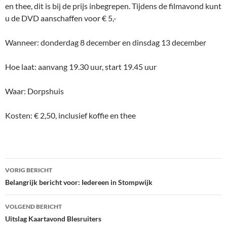
en thee, dit is bij de prijs inbegrepen. Tijdens de filmavond kunt
u de DVD aanschaffen voor € 5,-
Wanneer: donderdag 8 december en dinsdag 13 december
Hoe laat: aanvang 19.30 uur, start 19.45 uur
Waar: Dorpshuis
Kosten: € 2,50, inclusief koffie en thee
Bericht
VORIG BERICHT
navigatie
Belangrijk bericht voor: Iedereen in Stompwijk
VOLGEND BERICHT
Uitslag Kaartavond Blesruiters