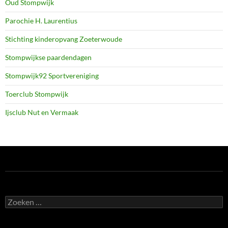
Oud Stompwijk
Parochie H. Laurentius
Stichting kinderopvang Zoeterwoude
Stompwijkse paardendagen
Stompwijk92 Sportvereniging
Toerclub Stompwijk
Ijsclub Nut en Vermaak
Zoeken
naar: