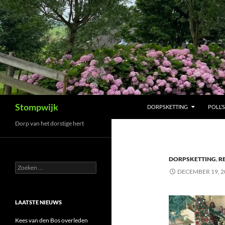
Ga
naar
de
inhoud
Zoeken
Stompwijk
DORPSKETTING
POLL’S
Dorp van het dorstige hert
DORPSKETTING
,
R
Zoeken
DECEMBER 19, 2
naar:
LAATSTE NIEUWS
Kees van den Bos overleden