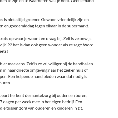
den te zijn en te waarderen wat je hebt. Geef iemand
ras is niet altijd groener. Gewoon vriendelijk zijn en
n en goedemiddag tegen elkaar in de supermarkt.
rots op waar je woont en draag bij. Zelf is ze onwijs
wijk ‘92 het is dan ook geen wonder als ze zegt: Word
iets!
 hier mee eens. Zelf is ze vrijwilliger bij de handbal en
 in haar directe omgeving naar het ziekenhuis of
en. Een helpende hand bieden waar dat nodig is
buren.
beurt herkent de mantelzorg bij ouders en buren,
 7 dagen per week mee in het eigen bedrijf. Een
e tussen zorg van ouderen en kinderen in zit.