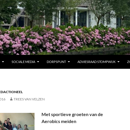
SOCIALE MEDIA
DORPSPUNT
ADVIESRAAD STOMPWIJK
Z
EDACTIONEEL
016
TREES VAN VELZEN
Met sportieve groeten van de
Aerobics meiden