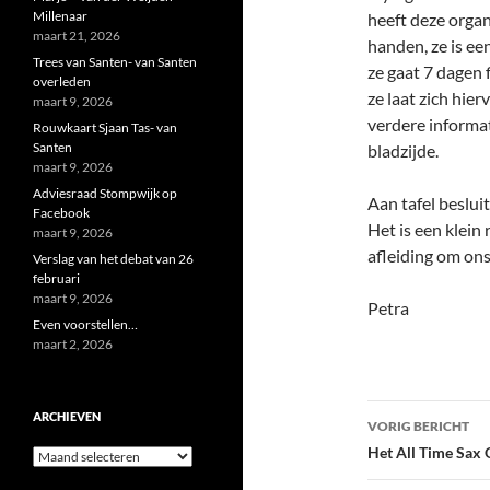
Millenaar
heeft deze organ
maart 21, 2026
handen, ze is ee
Trees van Santen- van Santen
ze gaat 7 dagen 
overleden
ze laat zich hie
maart 9, 2026
verdere informa
Rouwkaart Sjaan Tas- van
Santen
bladzijde.
maart 9, 2026
Adviesraad Stompwijk op
Aan tafel beslui
Facebook
Het is een klei
maart 9, 2026
afleiding om ons
Verslag van het debat van 26
februari
maart 9, 2026
Petra
Even voorstellen…
maart 2, 2026
Bericht
ARCHIEVEN
VORIG BERICHT
navigatie
Het All Time Sax 
Archieven