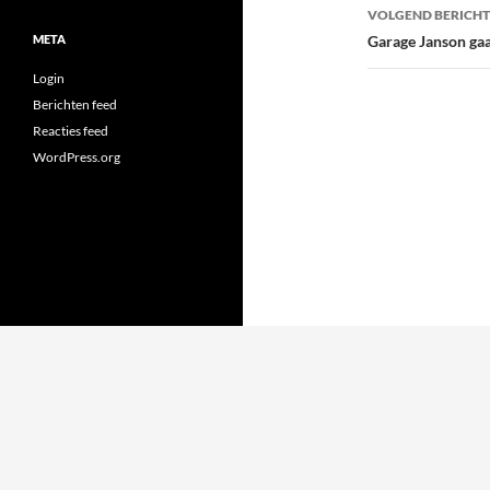
VOLGEND BERICHT
META
Garage Janson gaa
Login
Berichten feed
Reacties feed
WordPress.org