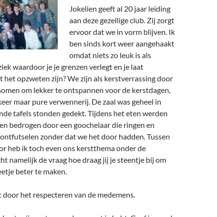
Jokelien geeft al 20 jaar leiding
aan deze gezellige club. Zij zorgt
ervoor dat we in vorm blijven. Ik
ben sinds kort weer aangehaakt
omdat niets zo leuk is als
k waardoor je je grenzen verlegt en je laat
het opzweten zijn? We zijn als kerstverrassing door
omen om lekker te ontspannen voor de kerstdagen,
keer maar pure verwennerij. De zaal was geheel in
ronde tafels stonden gedekt. Tijdens het eten werden
en bedrogen door een goochelaar die ringen en
e ontfutselen zonder dat we het door hadden. Tussen
or heb ik toch even ons kerstthema onder de
t namelijk de vraag hoe draag jij je steentje bij om
etje beter te maken.
t door het respecteren van de medemens.