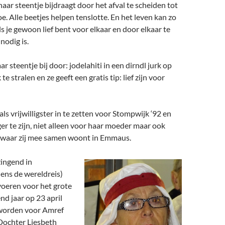
 haar steentje bijdraagt door het afval te scheiden tot
oe. Alle beetjes helpen tenslotte. En het leven kan zo
ls je gewoon lief bent voor elkaar en door elkaar te
nodig is.
ar steentje bij door: jodelahiti in een dirndl jurk op
te stralen en ze geeft een gratis tip: lief zijn voor
als vrijwilligster in te zetten voor Stompwijk ‘92 en
r te zijn, niet alleen voor haar moeder maar ook
waar zij mee samen woont in Emmaus.
zingend in
ens de wereldreis)
oeren voor het grote
nd jaar op 23 april
worden voor Amref
 Dochter Liesbeth