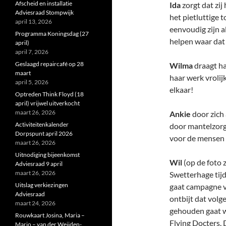
Afscheid en installatie
Ida
zorgt dat zij
Adviesraad Stompwijk
het pietluttige t
april 13, 2026
eenvoudig zijn a
Programma Koningsdag (27
helpen waar dat 
april)
april 7, 2026
Geslaagd repaircafé op 28
Wilma
draagt ha
maart
haar werk vrolijk 
april 5, 2026
elkaar!
Optreden Think Floyd (18
april) vrijwel uitverkocht
maart 26, 2026
Ankie
door zich 
Activiteitenkalender
door mantelzorge
Dorpspunt april 2026
voor de mensen 
maart 26, 2026
Uitnodiging bijeenkomst
Wil
(op de foto 
Adviesraad 9 april
maart 26, 2026
Swetterhage tijd
Uitslag verkiezingen
gaat campagne v
Adviesraad
ontbijt dat volge
maart 24, 2026
gehouden gaat 
Rouwkaart Josina, Maria –
Flying Docters.
Marjo – van der Weijden-