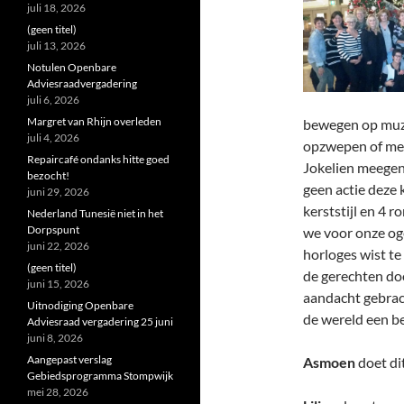
juli 18, 2026
(geen titel)
juli 13, 2026
Notulen Openbare
Adviesraadvergadering
juli 6, 2026
Margret van Rhijn overleden
bewegen op muzie
juli 4, 2026
opzwepen of met 
Repaircafé ondanks hitte goed
Jokelien meegen
bezocht!
geen actie deze 
juni 29, 2026
kerststijl en 4 
Nederland Tunesië niet in het
Dorpspunt
we voor onze og
juni 22, 2026
horloges wist t
(geen titel)
de gerechten do
juni 15, 2026
aandacht gebrach
Uitnodiging Openbare
de wereld een be
Adviesraad vergadering 25 juni
juni 8, 2026
Aangepast verslag
Asmoen
doet di
Gebiedsprogramma Stompwijk
mei 28, 2026