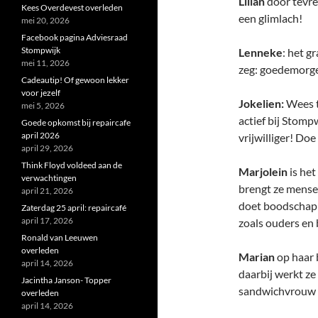
Lilian
door tevre
Kees Overdevest overleden
een glimlach!
mei 20, 2026
Facebook pagina Adviesraad
Stompwijk
Lenneke
: het g
mei 11, 2026
zeg: goedemorge
Cadeautip! Of gewoon lekker
voor jezelf
Jokelien:
Wees t
mei 5, 2026
actief bij Stomp
Goede opkomst bij repaircafe
april 2026
vrijwilliger! Doe 
april 29, 2026
Think Floyd voldeed aan de
Marjolein
is het
verwachtingen
brengt ze mensen
april 21, 2026
doet boodschapp
Zaterdag 25 april: repaircafé
april 17, 2026
zoals ouders en 
Ronald van Leeuwen
overleden
Marian
op haar 
april 14, 2026
daarbij werkt ze
Jacintha Janson- Topper
sandwichvrouw di
overleden
april 14, 2026