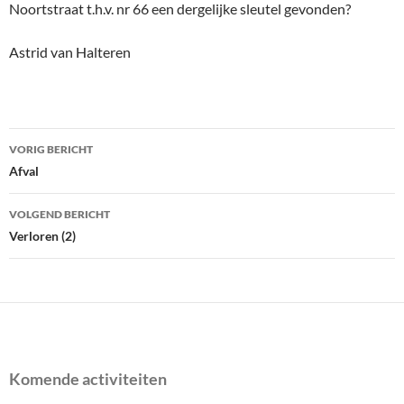
Noortstraat t.h.v. nr 66 een dergelijke sleutel gevonden?
Astrid van Halteren
Bericht
VORIG BERICHT
navigatie
Afval
VOLGEND BERICHT
Verloren (2)
Komende activiteiten