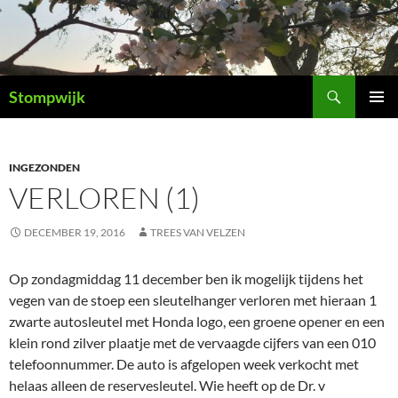
Ga
naar
de
inhoud
Zoeken
Stompwijk
PRIMAI
MENU
INGEZONDEN
VERLOREN (1)
DECEMBER 19, 2016
TREES VAN VELZEN
Op zondagmiddag 11 december ben ik mogelijk tijdens het
vegen van de stoep een sleutelhanger verloren met hieraan 1
zwarte autosleutel met Honda logo, een groene opener en een
klein rond zilver plaatje met de vervaagde cijfers van een 010
telefoonnummer. De auto is afgelopen week verkocht met
helaas alleen de reservesleutel. Wie heeft op de Dr. v