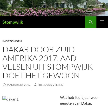
Ga
naar
de
Zoeken
inhoud
Stompwijk
PRIMAI
MENU
INGEZONDEN
DAKAR DOOR ZUID
AMERIKA 2017, AAD
VELSEN UIT STOMPWIJK
DOET HET GEWOON
JANUARI 30, 2017
TREES VAN VELZEN
Wat heb ik dit jaar weer
genoten van Dakar.