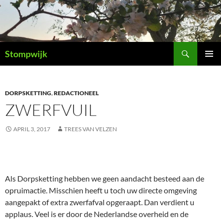
Ga
naar
de
inhoud
Zoeken
Stompwijk
PRIMAI
MENU
DORPSKETTING
,
REDACTIONEEL
ZWERFVUIL
APRIL 3, 2017
TREES VAN VELZEN
Als Dorpsketting hebben we geen aandacht besteed aan de
opruimactie. Misschien heeft u toch uw directe omgeving
aangepakt of extra zwerfafval opgeraapt. Dan verdient u
applaus. Veel is er door de Nederlandse overheid en de