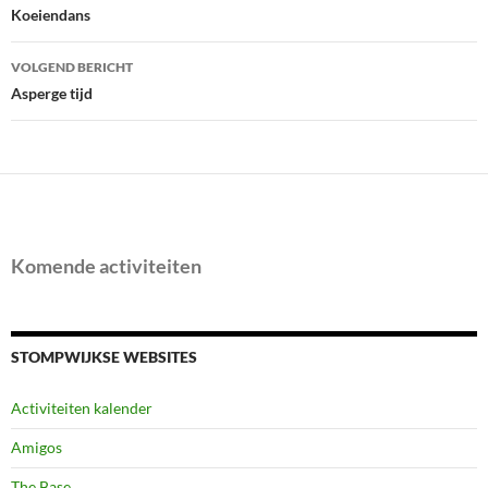
navigatie
Koeiendans
VOLGEND BERICHT
Asperge tijd
Komende activiteiten
STOMPWIJKSE WEBSITES
Activiteiten kalender
Amigos
The Base