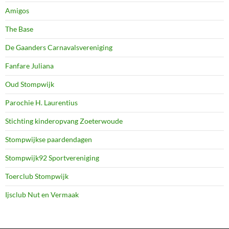
Amigos
The Base
De Gaanders Carnavalsvereniging
Fanfare Juliana
Oud Stompwijk
Parochie H. Laurentius
Stichting kinderopvang Zoeterwoude
Stompwijkse paardendagen
Stompwijk92 Sportvereniging
Toerclub Stompwijk
Ijsclub Nut en Vermaak