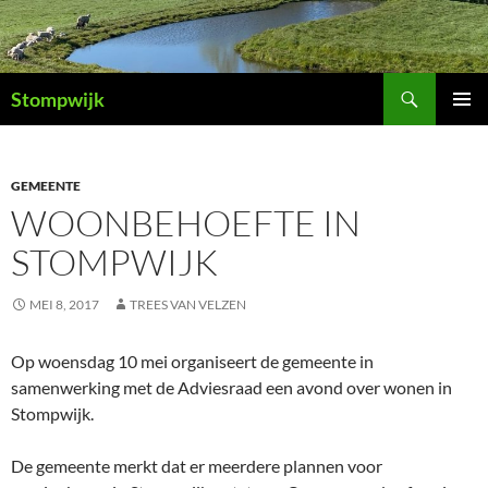
Ga
naar
de
Zoeken
inhoud
Stompwijk
PRIMAI
MENU
GEMEENTE
WOONBEHOEFTE IN
STOMPWIJK
MEI 8, 2017
TREES VAN VELZEN
Op woensdag 10 mei organiseert de gemeente in
samenwerking met de Adviesraad een avond over wonen in
Stompwijk.
De gemeente merkt dat er meerdere plannen voor