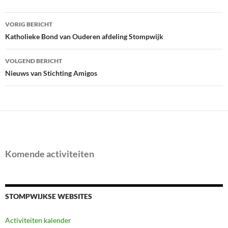
Bericht
VORIG BERICHT
navigatie
Katholieke Bond van Ouderen afdeling Stompwijk
VOLGEND BERICHT
Nieuws van Stichting Amigos
Komende activiteiten
STOMPWIJKSE WEBSITES
Activiteiten kalender