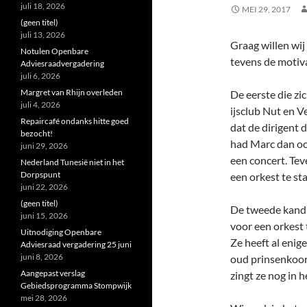
juli 18, 2026
MEI 29, 2017
(geen titel)
juli 13, 2026
Graag willen wij
Notulen Openbare
tevens de motiv
Adviesraadvergadering
juli 6, 2026
Margret van Rhijn overleden
De eerste die zi
juli 4, 2026
ijsclub Nut en V
Repaircafé ondanks hitte goed
dat de dirigent
bezocht!
had Marc dan oo
juni 29, 2026
een concert. Tev
Nederland Tunesië niet in het
Dorpspunt
een orkest te st
juni 22, 2026
(geen titel)
De tweede kandid
juni 15, 2026
voor een orkest 
Uitnodiging Openbare
Ze heeft al enige
Adviesraad vergadering 25 juni
juni 8, 2026
oud prinsenkoor
Aangepast verslag
zingt ze nog in 
Gebiedsprogramma Stompwijk
mei 28, 2026