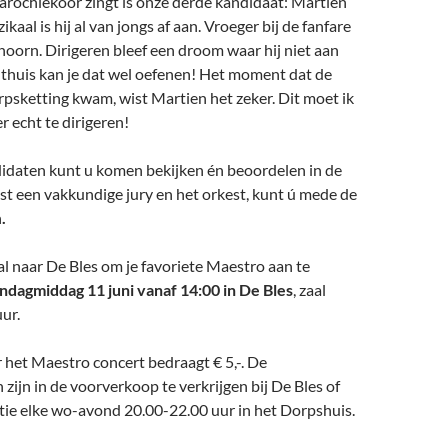
arochiekoor zingt is onze derde kandidaat: Martien
aal is hij al van jongs af aan. Vroeger bij de fanfare
hoorn. Dirigeren bleef een droom waar hij niet aan
thuis kan je dat wel oefenen! Het moment dat de
psketting kwam, wist Martien het zeker. Dit moet ik
 echt te dirigeren!
didaten kunt u komen bekijken én beoordelen in de
ast een vakkundige jury en het orkest, kunt ú mede de
n
.
l naar De Bles om je favoriete Maestro aan te
ndagmiddag 11 juni vanaf 14:00 in De Bles
, zaal
ur.
 het Maestro concert bedraagt € 5,-. De
zijn in de voorverkoop te verkrijgen bij De Bles of
itie elke wo-avond 20.00-22.00 uur in het Dorpshuis.