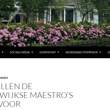
SOCIALE MEDIA
DORPSPUNT
ADVIESRAAD STOMPWIJK
Z
INGEN
ELLEN DE
WIJKSE MAESTRO’S
 VOOR