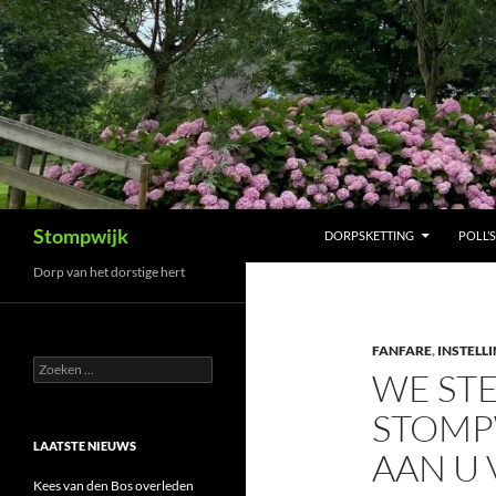
Ga
naar
de
inhoud
Zoeken
Stompwijk
DORPSKETTING
POLL’S
Dorp van het dorstige hert
FANFARE
,
INSTELL
Zoeken
WE ST
naar:
STOMP
LAATSTE NIEUWS
AAN U
Kees van den Bos overleden