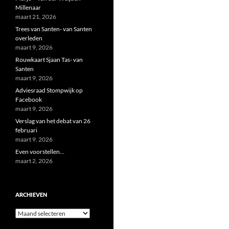
Millenaar
maart 21, 2026
Trees van Santen- van Santen
overleden
maart 9, 2026
Rouwkaart Sjaan Tas- van
Santen
maart 9, 2026
Adviesraad Stompwijk op
Facebook
maart 9, 2026
Verslag van het debat van 26
februari
maart 9, 2026
Even voorstellen…
maart 2, 2026
ARCHIEVEN
Archieven