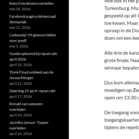
Wie ook in het p
Kees Overdevest overleden
Turkenburg. Muzik
mei 20, 2026
gespeeld op alt-
Facebook pagina Adviesraad
Stompwijk
toe kwam. Maar 
mei 11, 2026
oproep in de Dor
Cadeautip! Of gewoon lekker
doen om een keer
voor jezelf
mei 5, 2026
Alle drie de kan
Goede opkomst bij repaircafe
april 2026
grote finale. Na
april 29, 2026
winnaar bepale
Think Floyd voldeed aan de
verwachtingen
Dus kom allemaa
april 21, 2026
moedigen op
Zo
Zaterdag 25 april: repaircafé
april 17, 2026
open om 13:30 u
Ronald van Leeuwen
overleden
De toegang voor
april 14, 2026
toegangskaarten 
Jacintha Janson- Topper
tijdens de repet
overleden
april 14, 2026