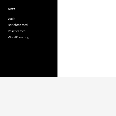
META
Login
Berichten feed
Reacties feed
WordPress.org