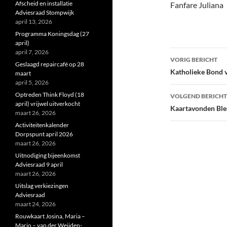
Afscheid en installatie
Fanfare Juliana
Adviesraad Stompwijk
april 13, 2026
Programma Koningsdag (27
april)
Bericht
april 7, 2026
VORIG BERICHT
Geslaagd repaircafé op 28
navigatie
Katholieke Bond 
maart
april 5, 2026
Optreden Think Floyd (18
VOLGEND BERICHT
april) vrijwel uitverkocht
Kaartavonden Ble
maart 26, 2026
Activiteitenkalender
Dorpspunt april 2026
maart 26, 2026
Uitnodiging bijeenkomst
Adviesraad 9 april
maart 26, 2026
Uitslag verkiezingen
Adviesraad
maart 24, 2026
Rouwkaart Josina, Maria –
Marjo – van der Weijden-