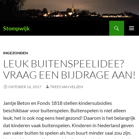
Ga
naar
de
Zoeken
inhoud
Stompwijk
PRIMAI
MENU
INGEZONDEN
LEUK BUITENSPEELIDEE?
VRAAG EEN BIJDRAGE AAN!
OKTOBER 16, 2017
TREES VAN VELZEN
Jantje Beton en Fonds 1818 stellen kindersubsidies
beschikbaar voor buitenspelen. Buitenspelen is niet alleen
leuk; het is ook nog eens heel gezond! Daarom is het belangrijk
dat kinderen vaak buitenspelen. Kinderen in Nederland geven
aan vaker buiten te spelen als hun buurt minder saai zou zijn.