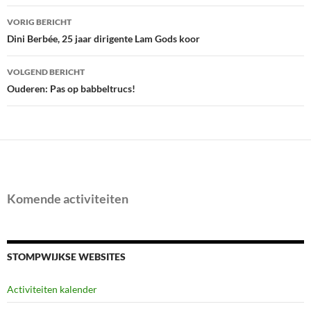
Bericht
VORIG BERICHT
navigatie
Dini Berbée, 25 jaar dirigente Lam Gods koor
VOLGEND BERICHT
Ouderen: Pas op babbeltrucs!
Komende activiteiten
STOMPWIJKSE WEBSITES
Activiteiten kalender