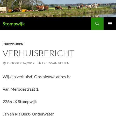
Ga
naar
de
Zoeken
inhoud
Stompwijk
PRIMAI
MENU
INGEZONDEN
VERHUISBERICHT
OKTOBER 16, 2017
TREES VAN VELZEN
Wij zijn verhuisd! Ons nieuwe adres is:
Van Merodestraat 1,
2266 JX Stompwijk
Jan en Ria Berg- Onderwater