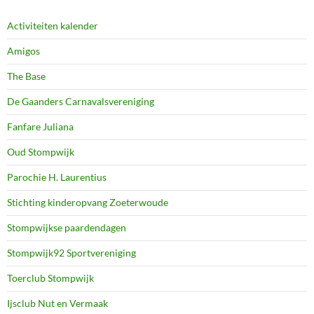
Activiteiten kalender
Amigos
The Base
De Gaanders Carnavalsvereniging
Fanfare Juliana
Oud Stompwijk
Parochie H. Laurentius
Stichting kinderopvang Zoeterwoude
Stompwijkse paardendagen
Stompwijk92 Sportvereniging
Toerclub Stompwijk
Ijsclub Nut en Vermaak