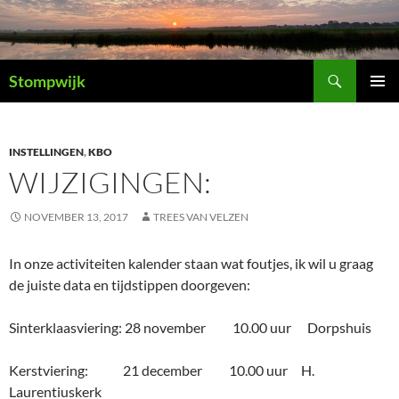
Ga
naar
de
Zoeken
inhoud
Stompwijk
PRIMAI
MENU
INSTELLINGEN
,
KBO
WIJZIGINGEN:
NOVEMBER 13, 2017
TREES VAN VELZEN
In onze activiteiten kalender staan wat foutjes, ik wil u graag
de juiste data en tijdstippen doorgeven:
Sinterklaasviering: 28 november 10.00 uur Dorpshuis
Kerstviering: 21 december 10.00 uur H.
Laurentiuskerk