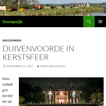
Ga
naar
de
Zoeken
inhoud
Stompwijk
PRIMAI
MENU
INGEZONDEN
DUIVENVOORDE IN
KERSTSFEER
DECEMBER 11, 2017
TREES VAN VELZEN
Kom
volledi
g in
kerstsf
eer op