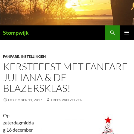
Ga
naar
de
inhoud
Zoeken
Stompwijk
PRIMAI
MENU
FANFARE
,
INSTELLINGEN
KERSTFEEST MET FANFARE
JULIANA & DE
BLAZERSKLAS!
DECEMBER 11, 2017
TREES VAN VELZEN
Op
zaterdagmidda
g 16 december